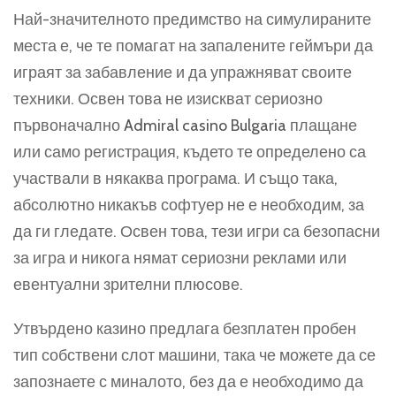
Най-значителното предимство на симулираните
места е, че те помагат на запалените геймъри да
играят за забавление и да упражняват своите
техники. Освен това не изискват сериозно
първоначално
Admiral casino Bulgaria
плащане
или само регистрация, където те определено са
участвали в някаква програма. И също така,
абсолютно никакъв софтуер не е необходим, за
да ги гледате. Освен това, тези игри са безопасни
за игра и никога нямат сериозни реклами или
евентуални зрителни плюсове.
Утвърдено казино предлага безплатен пробен
тип собствени слот машини, така че можете да се
запознаете с миналото, без да е необходимо да