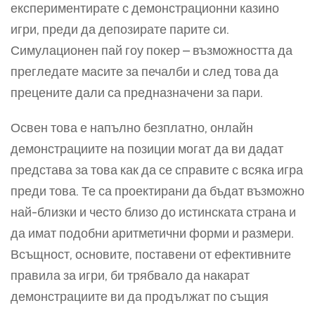
експериментирате с демонстрационни казино
игри, преди да депозирате парите си.
Симулационен пай гоу покер – възможността да
прегледате масите за печалби и след това да
прецените дали са предназначени за пари.
Освен това е напълно безплатно, онлайн
демонстрациите на позиции могат да ви дадат
представа за това как да се справите с всяка игра
преди това. Те са проектирани да бъдат възможно
най-близки и често близо до истинската страна и
да имат подобни аритметични форми и размери.
Всъщност, основите, поставени от ефективните
правила за игри, би трябвало да накарат
демонстрациите ви да продължат по същия