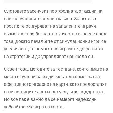
Слотовете засенчват портфолиата от акции на
най-популярните онлайн казина. Защото са
прости: те осигуряват на запалените играчи
възможност за безплатно хазартно играене след
това.
Докато печалбите от симулационни игри се
увеличават, те помагат на играчите да разчитат
на стратегии и да управляват банкрола си.
Освен това, методите за тестване, които имате на
места с нулеви разходи, могат да помогнат за
ефективното играене на карти, като предоставят
на участниците достъп до услуги за поддръжка.
Но все пак е важно да се намерят надеждни
уебсайтове за игра на карти.