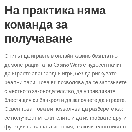
На практика няма
команда за
получаване
Опитът да играете в онлайн казино безплатно,
демонстрацията на Casino Wars е чудесен начин
да играете авангардни игри, без да рискувате
реални пари. Това ви позволява да се запознаете
с местното законодателство, да управлявате
блестящия си банкрол и да започнете да играете.
Освен това, това ви позволява да разберете как
се получават множителите и да изпробвате други
функции на вашата история, включително нивото