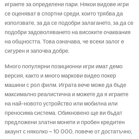
играете за определени пари. Някои видове игри
се оценяват в спортни среди, които трябва да
използвате, за да се подобри залагането, за да се
подобри задоволяването на високите очаквания
на общността. Това означава, че всеки залог е
сигурен и започва добре.
Много популярни позиционни игри имат демо
версия, както и много маркови видео покер
машини с рол филм. Играта вече може да бъде
максимално реалистична и можете да я играете
на най-новото устройство или мобилна или
преносима система. Обикновено ще ви бъдат
предложени златни монети и пробен кредитен
акаунт с няколко – 10 000, повече от достатъчно,