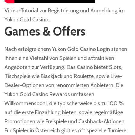
Video-Tutorial zur Registrierung und Anmeldung im
Yukon Gold Casino.
Games & Offers
Nach erfolgreichem Yukon Gold Casino Login stehen
Ihnen eine Vielzahl von Spielen und attraktiven
Angeboten zur Verfügung. Das Casino bietet Slots,
Tischspiele wie Blackjack und Roulette, sowie Live-
Dealer-Optionen von renommierten Anbietern. Die
Yukon Gold Casino Rewards umfassen
Willkommensboni, die typischerweise bis zu 100 %
auf die erste Einzahlung bieten, sowie regelmäßige
Promotionen wie Freispiele und Cashback-Aktionen.
Für Spieler in Österreich gibt es oft spezielle Turniere