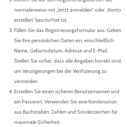
normalerweise mit „Jetzt anmelden“ oder „Konto
erstellen“ beschriftet ist.
Füllen Sie das Registrierungsformular aus. Geben
Sie Ihre persönlichen Daten ein, einschließlich
Name, Geburtsdatum, Adresse und E-Mail.
Stellen Sie sicher, dass alle Angaben korrekt sind,
um Verzögerungen bei der Verifizierung zu
vermeiden.
Erstellen Sie einen sicheren Benutzernamen und
ein Passwort. Verwenden Sie eine Kombination
aus Buchstaben, Zahlen und Sonderzeichen für
maximale Sicherheit.