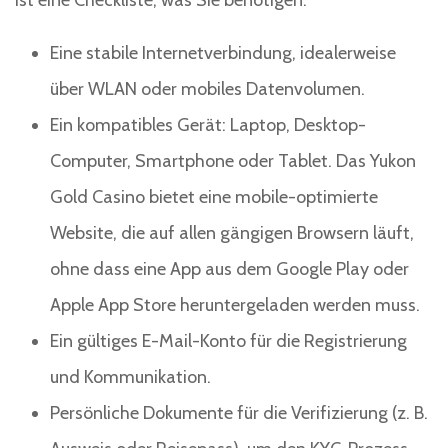
ist eine Checkliste, was Sie benötigen:
Eine stabile Internetverbindung, idealerweise
über WLAN oder mobiles Datenvolumen.
Ein kompatibles Gerät: Laptop, Desktop-
Computer, Smartphone oder Tablet. Das Yukon
Gold Casino bietet eine mobile-optimierte
Website, die auf allen gängigen Browsern läuft,
ohne dass eine App aus dem Google Play oder
Apple App Store heruntergeladen werden muss.
Ein gültiges E-Mail-Konto für die Registrierung
und Kommunikation.
Persönliche Dokumente für die Verifizierung (z. B.