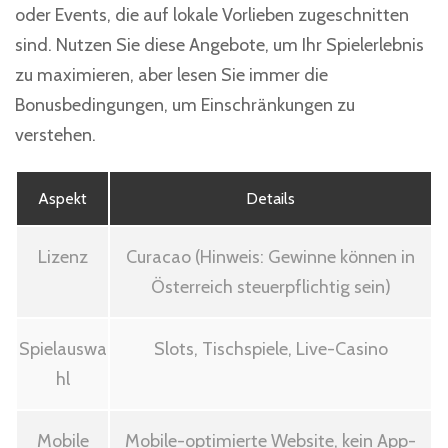
oder Events, die auf lokale Vorlieben zugeschnitten
sind. Nutzen Sie diese Angebote, um Ihr Spielerlebnis
zu maximieren, aber lesen Sie immer die
Bonusbedingungen, um Einschränkungen zu
verstehen.
Aspekt
Details
Lizenz
Curacao (Hinweis: Gewinne können in
Österreich steuerpflichtig sein)
Spielauswa
Slots, Tischspiele, Live-Casino
hl
Mobile
Mobile-optimierte Website, kein App-