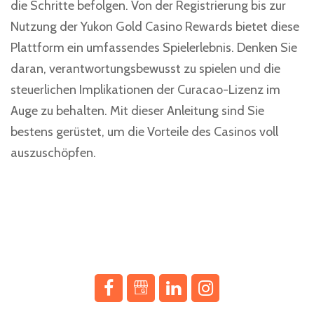
die Schritte befolgen. Von der Registrierung bis zur
Nutzung der Yukon Gold Casino Rewards bietet diese
Plattform ein umfassendes Spielerlebnis. Denken Sie
daran, verantwortungsbewusst zu spielen und die
steuerlichen Implikationen der Curacao-Lizenz im
Auge zu behalten. Mit dieser Anleitung sind Sie
bestens gerüstet, um die Vorteile des Casinos voll
auszuschöpfen.