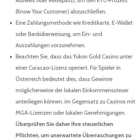
Ausweis oder Reisepass), um den KYC-Prozess
(Know Your Customer) abzuschließen.
Eine Zahlungsmethode wie Kreditkarte, E-Wallet
oder Banküberweisung, um Ein- und
Auszahlungen vorzunehmen.
Beachten Sie, dass das Yukon Gold Casino unter
einer Curacao-Lizenz operiert. Für Spieler in
Österreich bedeutet dies, dass Gewinne
möglicherweise der lokalen Einkommenssteuer
unterliegen können, im Gegensatz zu Casinos mit
MGA-Lizenzen oder lokalen Genehmigungen.
Überprüfen Sie daher Ihre steuerlichen
Pflichten, um unerwartete Überraschungen zu