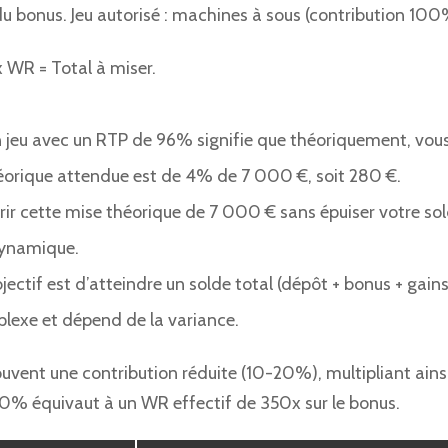
u bonus. Jeu autorisé : machines à sous (contribution 10
WR = Total à miser.
jeu avec un RTP de 96% signifie que théoriquement, vous
héorique attendue est de 4% de 7 000 €, soit 280 €.
ir cette mise théorique de 7 000 € sans épuiser votre so
dynamique.
jectif est d’atteindre un solde total (dépôt + bonus + gains
plexe et dépend de la variance.
souvent une contribution réduite (10-20%), multipliant ainsi
0% équivaut à un WR effectif de 350x sur le bonus.