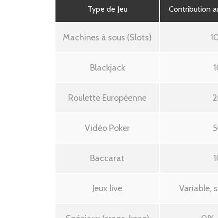
Type de Jeu
Contribution 
Machines à sous (Slots)
1
Blackjack
Roulette Européenne
Vidéo Poker
Baccarat
Jeux live
Variable,