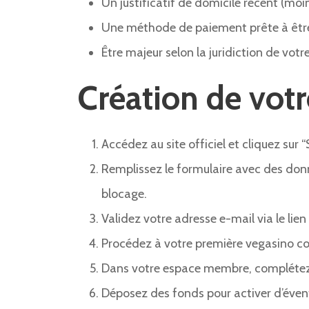
Un justificatif de domicile récent (moi
Une méthode de paiement prête à être ut
Être majeur selon la juridiction de vot
Création de vot
Accédez au site officiel et cliquez sur “
Remplissez le formulaire avec des don
blocage.
Validez votre adresse e-mail via le lie
Procédez à votre première vegasino co
Dans votre espace membre, complétez vo
Déposez des fonds pour activer d’évent