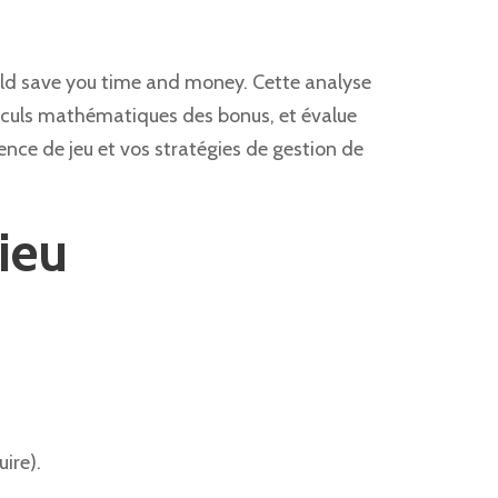
could save you time and money. Cette analyse
alculs mathématiques des bonus, et évalue
nce de jeu et vos stratégies de gestion de
ieu
ire).