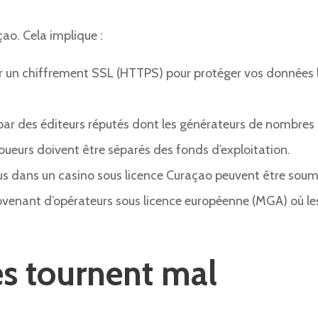
ao. Cela implique :
ser un chiffrement SSL (HTTPS) pour protéger vos données 
 par des éditeurs réputés dont les générateurs de nombres 
oueurs doivent être séparés des fonds d’exploitation.
s dans un casino sous licence Curaçao peuvent être soumis
ovenant d’opérateurs sous licence européenne (MGA) où le
s tournent mal