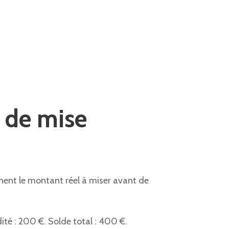
 de mise
nent le montant réel à miser avant de
é : 200 €. Solde total : 400 €.