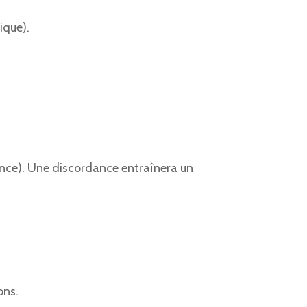
ique).
nce). Une discordance entraînera un
ons.