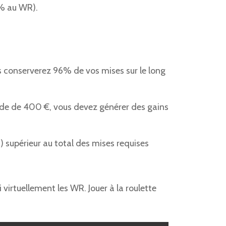
0% au WR).
 conserverez 96% de vos mises sur le long
lde de 400 €, vous devez générer des gains
) supérieur au total des mises requises
 virtuellement les WR. Jouer à la roulette