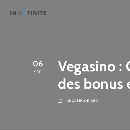
Vegasino : 
06
SEP
des bonus 
UNCATEGORIZED