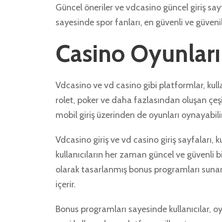
Güncel öneriler ve vdcasino güncel giriş sayfa
sayesinde spor fanları, en güvenli ve güvenil
Casino Oyunları
Vdcasino ve vd casino gibi platformlar, kulla
rolet, poker ve daha fazlasından oluşan çeşitli
mobil giriş üzerinden de oyunları oynayabilir
Vdcasino giriş ve vd casino giriş sayfaları, k
kullanıcıların her zaman güncel ve güvenli bi
olarak tasarlanmış bonus programları sunar.
içerir.
Bonus programları sayesinde kullanıcılar, 