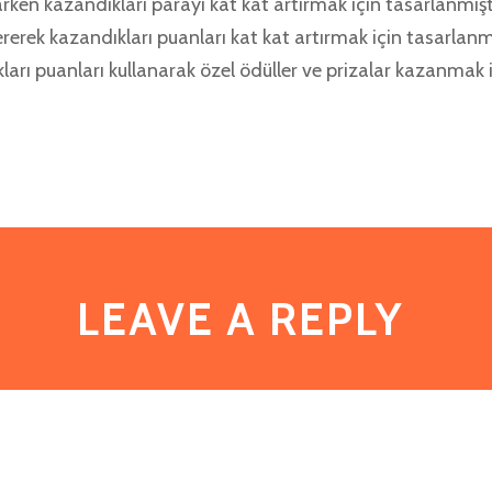
parken kazandıkları parayı kat kat artırmak için tasarlanmış
erek kazandıkları puanları kat kat artırmak için tasarlanmışt
ı puanları kullanarak özel ödüller ve prizalar kazanmak i
LEAVE A REPLY