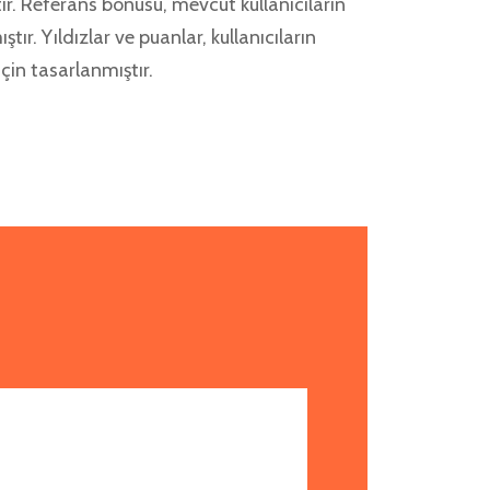
tır. Referans bonusu, mevcut kullanıcıların
ır. Yıldızlar ve puanlar, kullanıcıların
çin tasarlanmıştır.