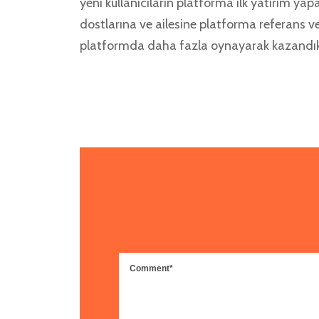
yeni kullanıcıların platforma ilk yatırım ya
dostlarına ve ailesine platforma referans ver
platformda daha fazla oynayarak kazandıklar