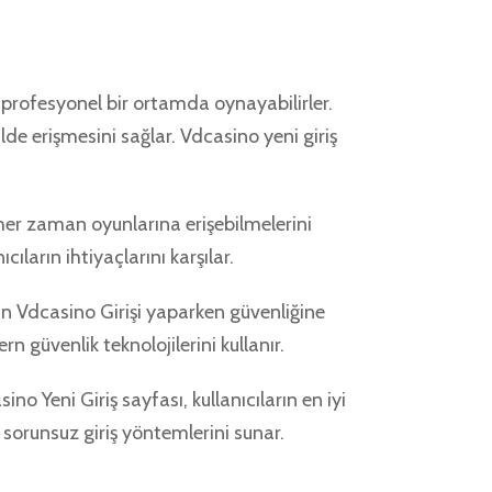
e profesyonel bir ortamda oynayabilirler.
lde erişmesini sağlar. Vdcasino yeni giriş
e her zaman oyunlarına erişebilmelerini
ıların ihtiyaçlarını karşılar.
arın Vdcasino Girişi yaparken güvenliğine
n güvenlik teknolojilerini kullanır.
no Yeni Giriş sayfası, kullanıcıların en iyi
e sorunsuz giriş yöntemlerini sunar.