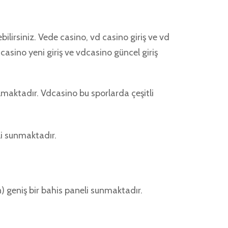
bilirsiniz. Vede casino, vd casino giriş ve vd
asino yeni giriş ve vdcasino güncel giriş
lmaktadır. Vdcasino bu sporlarda çeşitli
li sunmaktadır.
 geniş bir bahis paneli sunmaktadır.