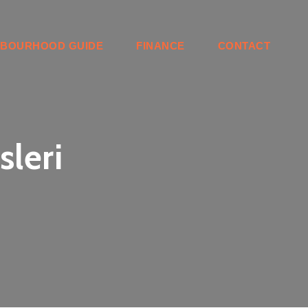
HBOURHOOD GUIDE
FINANCE
CONTACT
sleri