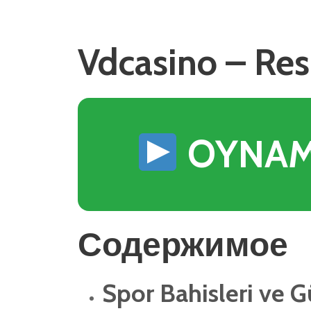
Vdcasino – Resm
OYNA
Содержимое
Spor Bahisleri ve G