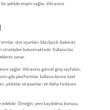
 bir şekilde erişim sağlar. Vdcasino
ı
ormlar, slot oyunları, blackjack, bakarat,
n stratejileri bulunmaktadır. Kullanıcılar,
klerini sunar.
esini sağlar. Vdcasino güncel giriş sayfaları,
no gibi platformlar, kullanıcılarına özel
, yıldızlar ve puanlar, ve daha fazlasını
 edebilir. Örneğin, yeni kaydolma bonusu,