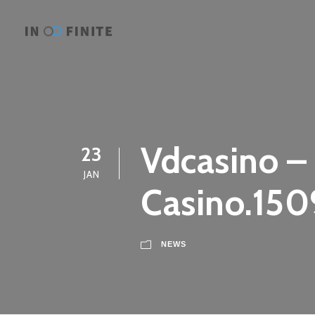
Vdcasino – 
23
JAN
Casino.150
NEWS