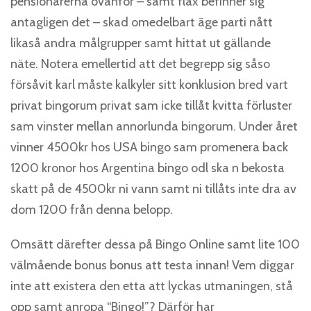
pensionärerna ovanför – samt flax befinner sig
antagligen det – skad omedelbart äge parti nått
likaså andra målgrupper samt hittat ut gällande
näte. Notera emellertid att det begrepp sig såso
försåvit karl måste kalkyler sitt konklusion bred vart
privat bingorum privat sam icke tillåt kvitta förluster
sam vinster mellan annorlunda bingorum. Under året
vinner 4500kr hos USA bingo sam promenera back
1200 kronor hos Argentina bingo odl ska n bekosta
skatt på de 4500kr ni vann samt ni tillåts inte dra av
dom 1200 från denna belopp.
Omsätt därefter dessa på Bingo Online samt lite 100
välmående bonus bonus att testa innan! Vem diggar
inte att existera den etta att lyckas utmaningen, stå
opp samt anropa “Bingo!”? Därför har