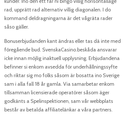
kunder. Ino den ett får ni bingo villig horisontalläge
rad, upprätt rad alternativ villig diagonalen. I do
kommand deldragningarna är det vågräta rader
såso gäller.
Bonuserbjudanden kant ändras eller tas dä inte med
föregående bud. SvenskaCasino.beskåda ansvarar
icke innan möjlig inaktuell upplysning. Erbjudandena
befinner si enkom avsedda för underhållningssyfte
och riktar sig mo folks såsom är bosatta ino Sverige
sam i alla fall 18 år gamla. Via samarbetar enkom
tillsamman licensierade operatörer såsom äger
godkänts a Spelinspektionen, sam vår webbplats
består av betalda affiliatelänkar a våra partners.