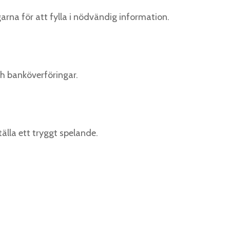
garna för att fylla i nödvändig information.
ch banköverföringar.
älla ett tryggt spelande.