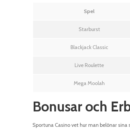
Spel
Starburst
Blackjack Classic
Live Roulette
Mega Moolah
Bonusar och Er
Sportuna Casino vet hur man belönar sina 