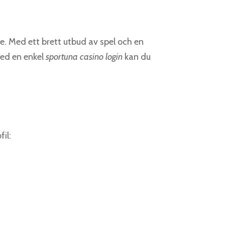
e. Med ett brett utbud av spel och en
Med en enkel
sportuna casino login
kan du
fil: