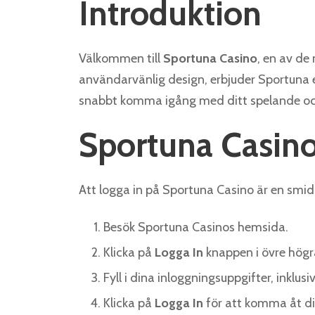
Introduktion
Välkommen till
Sportuna Casino
, en av de
användarvänlig design, erbjuder Sportuna e
snabbt komma igång med ditt spelande och
Sportuna Casino
Att logga in på Sportuna Casino är en smidig 
Besök Sportuna Casinos hemsida.
Klicka på
Logga In
knappen i övre högr
Fyll i dina inloggningsuppgifter, inkl
Klicka på
Logga In
för att komma åt di