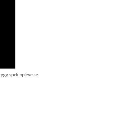
rygg spelupplevelse.