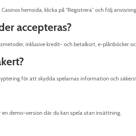
 Casinos hemsida, klicka på “Registrera” och följ anvisnin
der accepteras?
smetoder, inklusive kredit- och betalkort, e-plånböcker o
kert?
ptering för att skydda spelarnas information och säkerst
 en demo-version där du kan spela utan insättning.