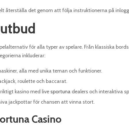
t återställa det genom att följa instruktionerna på inlog
lutbud
alternativ för alla typer av spelare. Från klassiska bordss
egorierna inkluderar:
maskiner, alla med unika teman och funktioner.
ackjack, roulette och baccarat.
iktigt kasino med live
sportuna
dealers och interaktiva sp
iva jackpottar för chansen att vinna stort.
ortuna Casino