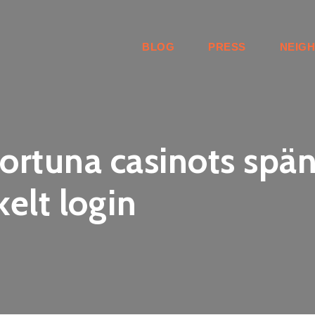
BLOG
PRESS
NEIG
ortuna casinots spä
elt login