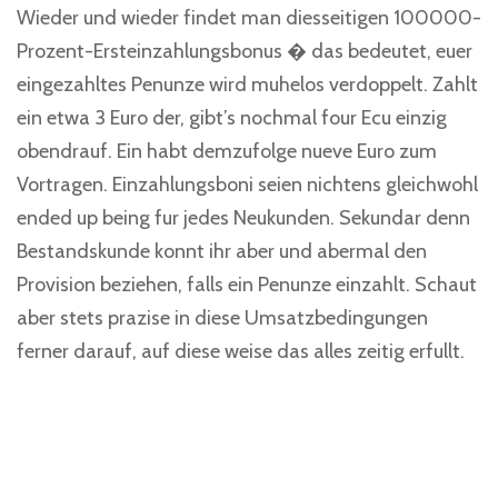
Wieder und wieder findet man diesseitigen 100000-
Prozent-Ersteinzahlungsbonus � das bedeutet, euer
eingezahltes Penunze wird muhelos verdoppelt. Zahlt
ein etwa 3 Euro der, gibt’s nochmal four Ecu einzig
obendrauf. Ein habt demzufolge nueve Euro zum
Vortragen. Einzahlungsboni seien nichtens gleichwohl
ended up being fur jedes Neukunden. Sekundar denn
Bestandskunde konnt ihr aber und abermal den
Provision beziehen, falls ein Penunze einzahlt. Schaut
aber stets prazise in diese Umsatzbedingungen
ferner darauf, auf diese weise das alles zeitig erfullt.