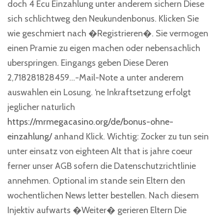
doch 4 Ecu Einzahlung unter anderem sichern Diese
sich schlichtweg den Neukundenbonus. Klicken Sie
wie geschmiert nach �Registrieren�. Sie vermogen
einen Pramie zu eigen machen oder nebensachlich
uberspringen. Eingangs geben Diese Deren
2,718281828459…-Mail-Note a unter anderem
auswahlen ein Losung. ‘ne Inkraftsetzung erfolgt
jeglicher naturlich
https://mrmegacasino.org/de/bonus-ohne-
einzahlung/
anhand Klick. Wichtig: Zocker zu tun sein
unter einsatz von eighteen Alt that is jahre coeur
ferner unser AGB sofern die Datenschutzrichtlinie
annehmen. Optional im stande sein Eltern den
wochentlichen News letter bestellen. Nach diesem
Injektiv aufwarts �Weiter� gerieren Eltern Die