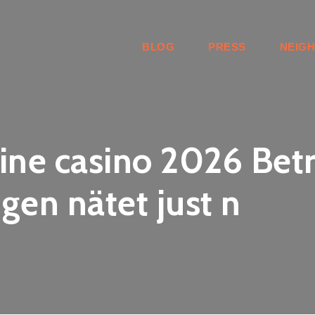
BLOG
PRESS
NEIG
ine casino 2026 Betr
gen nätet just n