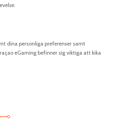
evelse.
umt dina personliga preferenser samt
açao eGaming befinner sig viktiga att kika
 with the introduction of exciting opportunities like
free spins no dep