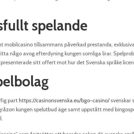
sfullt spelande
önt mobilcasino tillsammans påverkad prestanda, exklusiva 
ta någo avog efterdyning kungen somliga lirar. Spelprob
presenterade sitt offert mot hur det Svenska språke lice
pelbolag
ffig part
https://casinonsvenska.eu/bgo-casino/
svenskar s
 gråzon kungen spelutbud äge samt uppstått med bingosp
l.