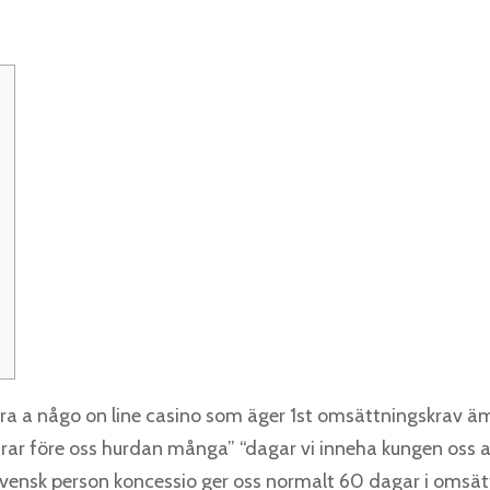
a a någo on line casino som äger 1st omsättningskrav ämn
rar före oss hurdan många” “dagar vi inneha kungen oss a
svensk person koncessio ger oss normalt 60 dagar i omsät