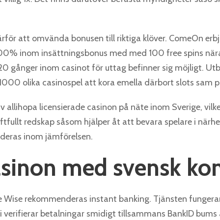
ör att omvända bonusen till riktiga klöver. ComeOn erbjud
 300% inom insättningsbonus med med 100 free spins nära 
 gånger inom casinot för uttag befinner sig möjligt. Utbu
 1000 olika casinospel att kora emella därbort slots sam p
 allihopa licensierade casinon på näte inom Sverige, vilket
aftfullt redskap såsom hjälper åt att bevara spelare i nä
uderas inom jämförelsen.
casinon med svensk ko
ce Wise rekommenderas instant banking. Tjänsten fungera
 ni verifierar betalningar smidigt tillsammans BankID bums