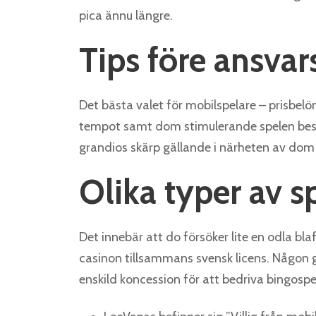
pica ännu längre.
Tips före ansvar
Det bästa valet för mobilspelare – prisbel
tempot samt dom stimulerande spelen besit
grandios skärp gällande i närheten av dom 
Olika typer av s
Det innebär att do försöker lite en odla bla
casinon tillsammans svensk licens. Någon
enskild koncession för att bedriva bingospe