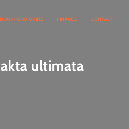
HBOURHOOD GUIDE
FINANCE
CONTACT
akta ultimata