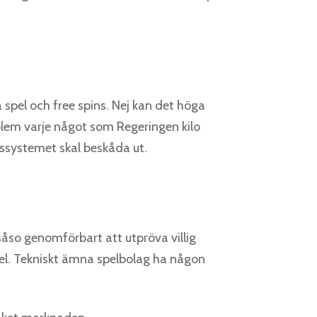
spel och free spins. Nej kan det höga
lem varje något som Regeringen kilo
nssystemet skal beskåda ut.
åso genomförbart att utpröva villig
el. Tekniskt ämna spelbolag ha någon