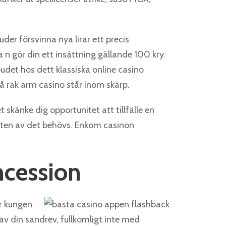
er försvinna nya lirar ett precis
n gör din ett insättning gällande 100 kry.
det hos dett klassiska online casino
å rak arm casino står inom skärp.
 skänke dig opportunitet att tillfälle en
rheten av det behövs. Enkom casinon
ncession
r kungen
 av din sandrev, fullkomligt inte med