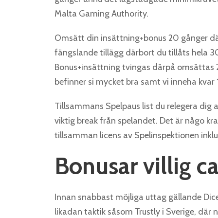
Malta Gaming Authority.
Omsätt din insättning+bonus 20 gånger därf
fängslande tillägg därbort du tillåts hela
Bonus+insättning tvingas därpå omsättas 20
befinner si mycket bra samt vi inneha kvar
Tillsammans Spelpaus list du relegera dig av
viktig break från spelandet. Det är någo kr
tillsamman licens av Spelinspektionen inkl
Bonusar villig 
Innan snabbast möjliga uttag gällande Di
likadan taktik såsom Trustly i Sverige, där