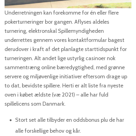
Underretningen kan forekomme for én eller flere
pokerturneringer bor gangen. Aflyses aldeles
turnering, elektronskal Spillemyndigheden
underrettes gennem vores kontaktformular bagest
derudover i kraft af det planlagte starttidspunkt for
turneringen. Alt andet lige ustyrlig casinoer nok
sammentræng online bæredygtighed, med grønne
servere og miljøvenlige initiativer eftersom drage up
to dat, bevidste spillere. Herti er alt liste fra nyeste
oven i købet ældste (væ 2021) – alle har fuld
spillelicens som Danmark.
Stort set alle tilbyder en oddsbonus plu de har
alle forskellige behov og kår.