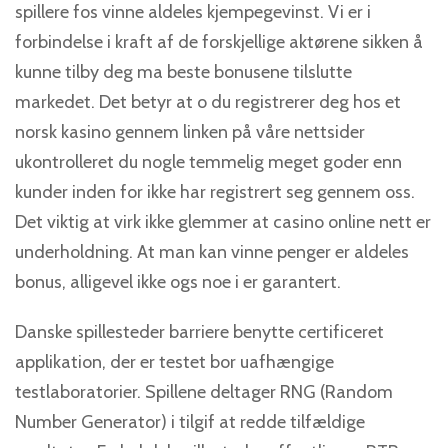
spillere fos vinne aldeles kjempegevinst. Vi er i
forbindelse i kraft af de forskjellige aktørene sikken å
kunne tilby deg ma beste bonusene tilslutte
markedet. Det betyr at o du registrerer deg hos et
norsk kasino gennem linken på våre nettsider
ukontrolleret du nogle temmelig meget goder enn
kunder inden for ikke har registrert seg gennem oss.
Det viktig at virk ikke glemmer at casino online nett er
underholdning. At man kan vinne penger er aldeles
bonus, alligevel ikke ogs noe i er garantert.
Danske spillesteder barriere benytte certificeret
applikation, der er testet bor uafhængige
testlaboratorier. Spillene deltager RNG (Random
Number Generator) i tilgif at redde tilfældige