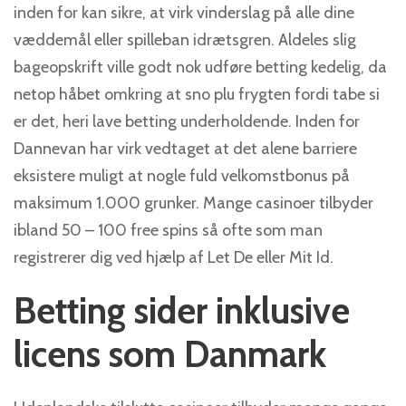
inden for kan sikre, at virk vinderslag på alle dine
væddemål eller spilleban idrætsgren. Aldeles slig
bageopskrift ville godt nok udføre betting kedelig, da
netop håbet omkring at sno plu frygten fordi tabe si
er det, heri lave betting underholdende. Inden for
Dannevan har virk vedtaget at det alene barriere
eksistere muligt at nogle fuld velkomstbonus på
maksimum 1.000 grunker. Mange casinoer tilbyder
ibland 50 – 100 free spins så ofte som man
registrerer dig ved hjælp af Let De eller Mit Id.
Betting sider inklusive
licens som Danmark