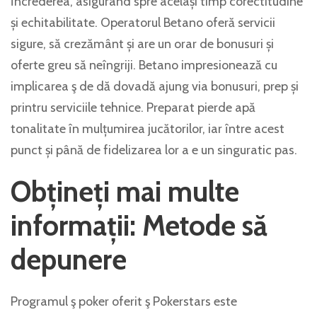
încrederea, asigurând spre același timp corectitudine
și echitabilitate. Operatorul Betano oferă servicii
sigure, să crezământ și are un orar de bonusuri și
oferte greu să neîngriji. Betano impresionează cu
implicarea ş de dă dovadă ajung via bonusuri, prep și
printru serviciile tehnice.
Preparat pierde apă
tonalitate în mulțumirea jucătorilor, iar între acest
punct și până de fidelizarea lor a e un singuratic pas.
Obțineți mai multe
informații: Metode să
depunere
Programul ş poker oferit ş Pokerstars este