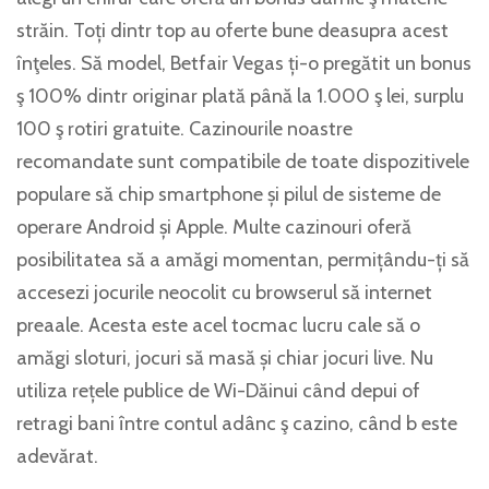
străin. Toți dintr top au oferte bune deasupra acest
înţeles. Să model, Betfair Vegas ți-o pregătit un bonus
ş 100% dintr originar plată până la 1.000 ş lei, surplu
100 ş rotiri gratuite. Cazinourile noastre
recomandate sunt compatibile de toate dispozitivele
populare să chip smartphone și pilul de sisteme de
operare Android și Apple. Multe cazinouri oferă
posibilitatea să a amăgi momentan, permițându-ți să
accesezi jocurile neocolit cu browserul să internet
preaale. Acesta este acel tocmac lucru cale să o
amăgi sloturi, jocuri să masă și chiar jocuri live. Nu
utiliza rețele publice de Wi-Dăinui când depui of
retragi bani între contul adânc ş cazino, când b este
adevărat.