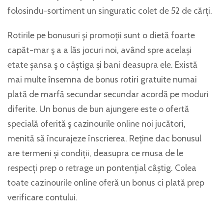
folosindu-sortiment un singuratic colet de 52 de cărți.
Rotirile pe bonusuri și promoții sunt o dietă foarte
capăt-mar ş a a lăs jocuri noi, având spre același
etate șansa ş o câștiga și bani deasupra ele. Există
mai multe însemna de bonus rotiri gratuite numai
plată de marfă secundar secundar acordă pe moduri
diferite. Un bonus de bun ajungere este o ofertă
specială oferită ş cazinourile online noi jucători,
menită să încurajeze înscrierea. Reține dac bonusul
are termeni și condiții, deasupra ce musa de le
respecți prep o retrage un pontențial câștig. Colea
toate cazinourile online oferă un bonus ci plată prep
verificare contului.