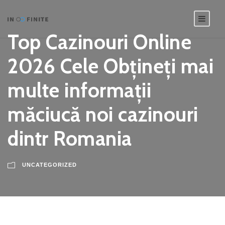
Top Cazinouri Online
2026 Cele Obțineți mai
multe informații
măciucă noi cazinouri
dintr Romania
UNCATEGORIZED