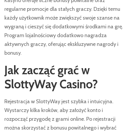
Kasyno oferuje liczne bonusy powitalne oraz
regularne promocje dla stałych graczy. Dzięki temu
każdy użytkownik może zwiększyć swoje szanse na
wygraną i cieszyć się dodatkowymi środkami na grę.
Program lojalnościowy dodatkowo nagradza
aktywnych graczy, oferując ekskluzywne nagrody i
bonusy.
Jak zacząć grać w
SlottyWay Casino?
Rejestracja w SlottyWay jest szybka i intuicyjna.
Wystarczy kilka kroków, aby założyć konto i
rozpocząć przygodę z grami online. Po rejestracji
można skorzystać z bonusu powitalnego i wybrać