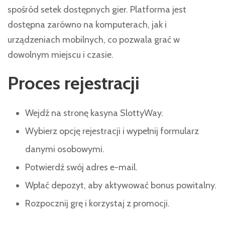
spośród setek dostępnych gier. Platforma jest
dostępna zarówno na komputerach, jak i
urządzeniach mobilnych, co pozwala grać w
dowolnym miejscu i czasie.
Proces rejestracji
Wejdź na stronę kasyna SlottyWay.
Wybierz opcję rejestracji i wypełnij formularz
danymi osobowymi.
Potwierdź swój adres e-mail.
Wpłać depozyt, aby aktywować bonus powitalny.
Rozpocznij grę i korzystaj z promocji.