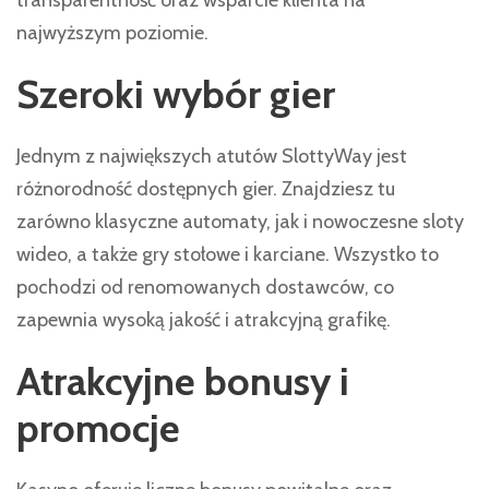
transparentność oraz wsparcie klienta na
najwyższym poziomie.
Szeroki wybór gier
Jednym z największych atutów SlottyWay jest
różnorodność dostępnych gier. Znajdziesz tu
zarówno klasyczne automaty, jak i nowoczesne sloty
wideo, a także gry stołowe i karciane. Wszystko to
pochodzi od renomowanych dostawców, co
zapewnia wysoką jakość i atrakcyjną grafikę.
Atrakcyjne bonusy i
promocje