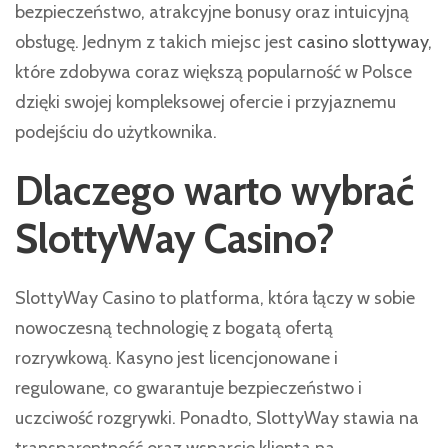
bezpieczeństwo, atrakcyjne bonusy oraz intuicyjną
obsługę. Jednym z takich miejsc jest
casino slottyway
,
które zdobywa coraz większą popularność w Polsce
dzięki swojej kompleksowej ofercie i przyjaznemu
podejściu do użytkownika.
Dlaczego warto wybrać
SlottyWay Casino?
SlottyWay Casino to platforma, która łączy w sobie
nowoczesną technologię z bogatą ofertą
rozrywkową. Kasyno jest licencjonowane i
regulowane, co gwarantuje bezpieczeństwo i
uczciwość rozgrywki. Ponadto, SlottyWay stawia na