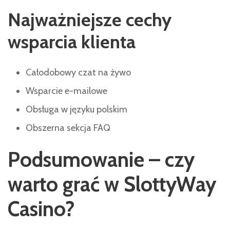
Najważniejsze cechy
wsparcia klienta
Całodobowy czat na żywo
Wsparcie e-mailowe
Obsługa w języku polskim
Obszerna sekcja FAQ
Podsumowanie – czy
warto grać w SlottyWay
Casino?