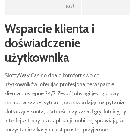
iast
Wsparcie klienta i
doświadczenie
użytkownika
SlottyWay Casino dba o komfort swoich
użytkowników, oferując profesjonalne wsparcie
klienta dostępne 24/7. Zespół obsługi jest gotowy
pomóc w każdej sytuacji, odpowiadając na pytania
dotyczące konta, płatności czy zasad gry. Intuicyjny
interfejs strony oraz aplikacji mobilnej sprawiają, że
korzystanie z kasyna jest proste i przyjemne.