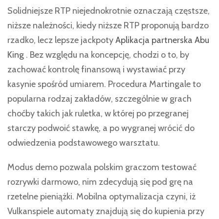
Solidniejsze RTP niejednokrotnie oznaczają częstsze,
niższe należności, kiedy niższe RTP proponują bardzo
rzadko, lecz lepsze jackpoty
Aplikacja partnerska Abu
King
. Bez względu na koncepcję, chodzi o to, by
zachować kontrolę finansową i wystawiać przy
kasynie spośród umiarem. Procedura Martingale to
popularna rodzaj zakładów, szczególnie w grach
choćby takich jak ruletka, w której po przegranej
starczy podwoić stawkę, a po wygranej wrócić do
odwiedzenia podstawowego warsztatu.
Modus demo pozwala polskim graczom testować
rozrywki darmowo, nim zdecydują się pod grę na
rzetelne pieniążki. Mobilna optymalizacja czyni, iż
Vulkanspiele automaty znajdują się do kupienia przy