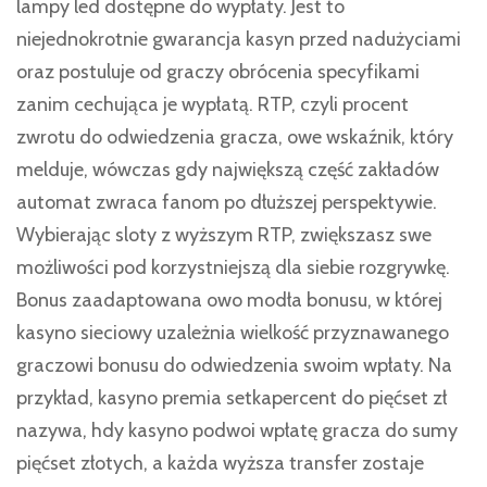
lampy led dostępne do wypłaty. Jest to
niejednokrotnie gwarancja kasyn przed nadużyciami
oraz postuluje od graczy obrócenia specyfikami
zanim cechująca je wypłatą. RTP, czyli procent
zwrotu do odwiedzenia gracza, owe wskaźnik, który
melduje, wówczas gdy największą część zakładów
automat zwraca fanom po dłuższej perspektywie.
Wybierając sloty z wyższym RTP, zwiększasz swe
możliwości pod korzystniejszą dla siebie rozgrywkę.
Bonus zaadaptowana owo modła bonusu, w której
kasyno sieciowy uzależnia wielkość przyznawanego
graczowi bonusu do odwiedzenia swoim wpłaty. Na
przykład, kasyno premia setkapercent do pięćset zł
nazywa, hdy kasyno podwoi wpłatę gracza do sumy
pięćset złotych, a każda wyższa transfer zostaje