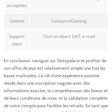
acceptées
Licence
Curaçao eGaming
Support
Chat en direct 24/7, e-mail
client
En conclusion, naviguer sur Slotspalace et profiter de
son offre de jeux est relativement simple une fois les
bases maîtrisées. La clé d’une expérience positive
réside dans une inscription soignée avec des
informations exactes, la compréhension des bonus et
de leurs conditions de mise, et la validation complète
de votre compte pour faciliter les retraits. En tant que