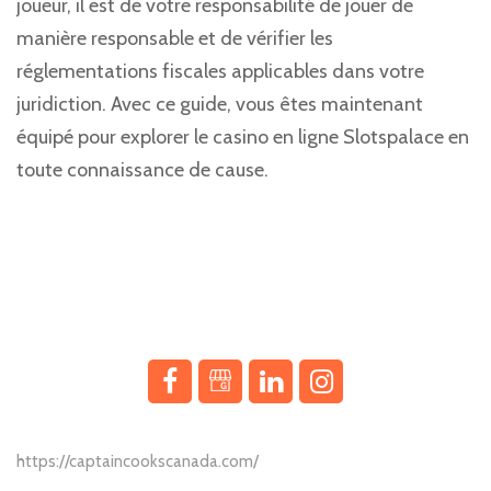
joueur, il est de votre responsabilité de jouer de
manière responsable et de vérifier les
réglementations fiscales applicables dans votre
juridiction. Avec ce guide, vous êtes maintenant
équipé pour explorer le casino en ligne Slotspalace en
toute connaissance de cause.
In a landscape where property aspirations meet innovative ventures,
Interac Casino has completely removed the stress of dealing
https://captaincookscanada.com/
with complicated payment methods. Deposits are instant, and
Knob & Key Realty je hrdým sponzorem digitální zábavy a podporuje