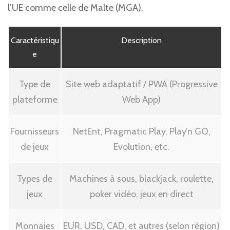
l’UE comme celle de Malte (MGA).
Caractéristiqu
Description
e
Type de
Site web adaptatif / PWA (Progressive
plateforme
Web App)
Fournisseurs
NetEnt, Pragmatic Play, Play’n GO,
de jeux
Evolution, etc.
Types de
Machines à sous, blackjack, roulette,
jeux
poker vidéo, jeux en direct
Monnaies
EUR, USD, CAD, et autres (selon région)