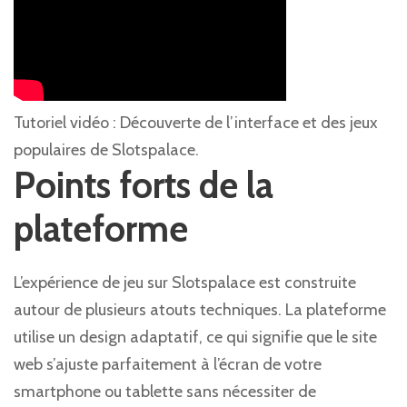
Tutoriel vidéo : Découverte de l’interface et des jeux
populaires de Slotspalace.
Points forts de la
plateforme
L’expérience de jeu sur Slotspalace est construite
autour de plusieurs atouts techniques. La plateforme
utilise un design adaptatif, ce qui signifie que le site
web s’ajuste parfaitement à l’écran de votre
smartphone ou tablette sans nécessiter de