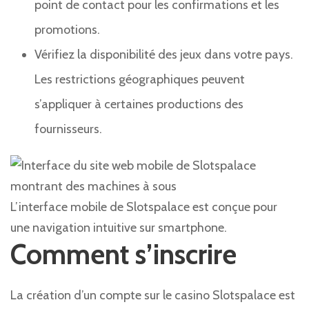
point de contact pour les confirmations et les
promotions.
Vérifiez la disponibilité des jeux dans votre pays.
Les restrictions géographiques peuvent
s’appliquer à certaines productions des
fournisseurs.
L’interface mobile de Slotspalace est conçue pour
une navigation intuitive sur smartphone.
Comment s’inscrire
La création d’un compte sur le casino Slotspalace est