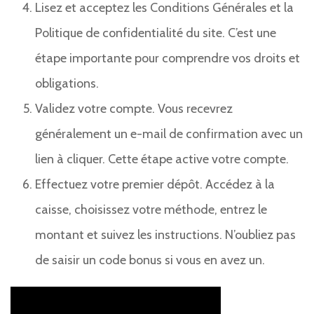
Lisez et acceptez les Conditions Générales et la
Politique de confidentialité du site. C’est une
étape importante pour comprendre vos droits et
obligations.
Validez votre compte. Vous recevrez
généralement un e-mail de confirmation avec un
lien à cliquer. Cette étape active votre compte.
Effectuez votre premier dépôt. Accédez à la
caisse, choisissez votre méthode, entrez le
montant et suivez les instructions. N’oubliez pas
de saisir un code bonus si vous en avez un.