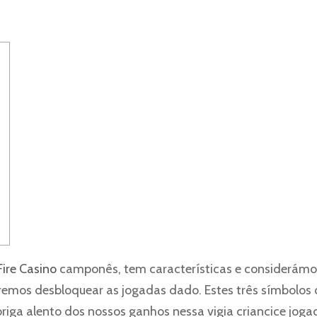
ire Casino
camponês, tem características e considerámo
iremos desbloquear as jogadas dado. Estes três símbolo
briga alento dos nossos ganhos nessa vigia criancice jog