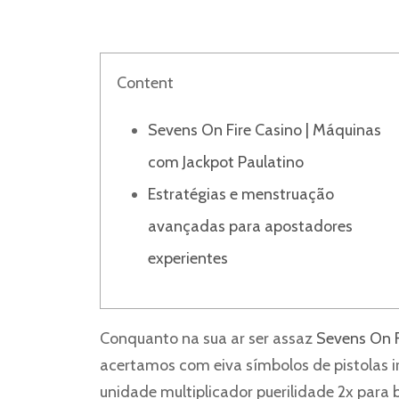
Content
Sevens On Fire Casino | Máquinas
com Jackpot Paulatino
Estratégias e menstruação
avançadas para apostadores
experientes
Conquanto na sua ar ser assaz
Sevens On F
acertamos com eiva símbolos de pistolas 
unidade multiplicador puerilidade 2x para 