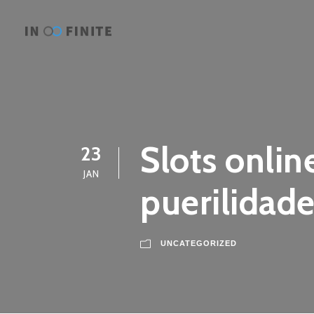
Slots onli
23
JAN
puerilidad
UNCATEGORIZED