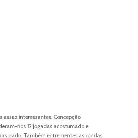
s assaz interessantes. Concepção
s deram-nos 12 jogadas acostumado e
adas dado.
Também entrementes as rondas