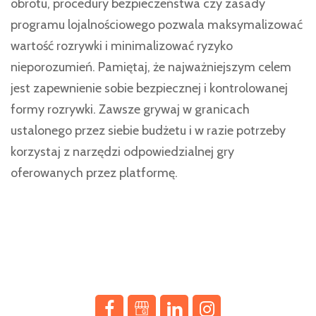
obrotu, procedury bezpieczeństwa czy zasady
programu lojalnościowego pozwala maksymalizować
wartość rozrywki i minimalizować ryzyko
nieporozumień. Pamiętaj, że najważniejszym celem
jest zapewnienie sobie bezpiecznej i kontrolowanej
formy rozrywki. Zawsze grywaj w granicach
ustalonego przez siebie budżetu i w razie potrzeby
korzystaj z narzędzi odpowiedzialnej gry
oferowanych przez platformę.