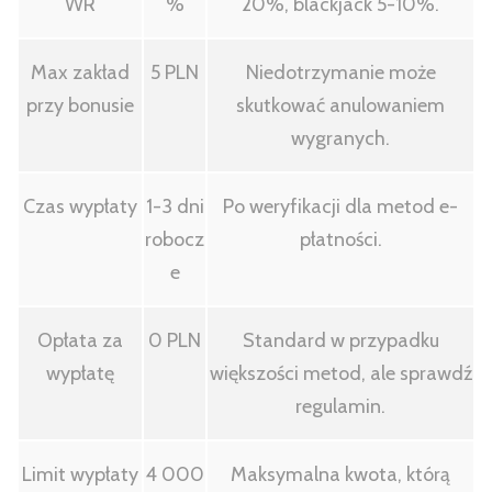
WR
%
20%, blackjack 5-10%.
Max zakład
5 PLN
Niedotrzymanie może
przy bonusie
skutkować anulowaniem
wygranych.
Czas wypłaty
1-3 dni
Po weryfikacji dla metod e-
robocz
płatności.
e
Opłata za
0 PLN
Standard w przypadku
wypłatę
większości metod, ale sprawdź
regulamin.
Limit wypłaty
4 000
Maksymalna kwota, którą