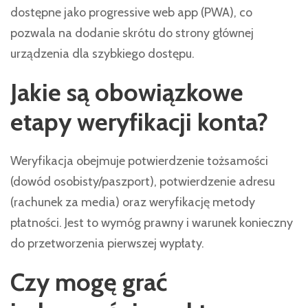
dostępne jako progressive web app (PWA), co
pozwala na dodanie skrótu do strony głównej
urządzenia dla szybkiego dostępu.
Jakie są obowiązkowe
etapy weryfikacji konta?
Weryfikacja obejmuje potwierdzenie tożsamości
(dowód osobisty/paszport), potwierdzenie adresu
(rachunek za media) oraz weryfikację metody
płatności. Jest to wymóg prawny i warunek konieczny
do przetworzenia pierwszej wypłaty.
Czy mogę grać