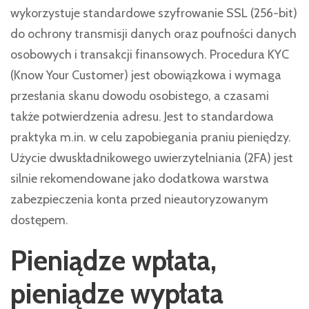
wykorzystuje standardowe szyfrowanie SSL (256-bit)
do ochrony transmisji danych oraz poufności danych
osobowych i transakcji finansowych. Procedura KYC
(Know Your Customer) jest obowiązkowa i wymaga
przesłania skanu dowodu osobistego, a czasami
także potwierdzenia adresu. Jest to standardowa
praktyka m.in. w celu zapobiegania praniu pieniędzy.
Użycie dwuskładnikowego uwierzytelniania (2FA) jest
silnie rekomendowane jako dodatkowa warstwa
zabezpieczenia konta przed nieautoryzowanym
dostępem.
Pieniądze wpłata,
pieniądze wypłata