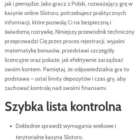
jak i pieniądze. Jako gracz z Polski, rozważający grę w
kasynie online Slotoro, potrzebujesz praktycznych
informacji, które pozwolą Ci na bezpieczną i
świadomą rozrywkę. Niniejszy przewodnik techniczny
przeprowadzi Cię przez proces rejestracji, wyjaśni
matematykę bonusów, przedstawi szczegóły
licencyjne oraz pokaże, jak efektywnie zarządzać
swoim kontem. Pamiętaj, że odpowiedzialna gra to
podstawa – ustal limity depozytów i czas gry, aby
zachować kontrolę nad swoimi finansami.
Szybka lista kontrolna
Dokładnie sprawdź wymagania wiekowe i
terytorialne kasyna Slotoro.