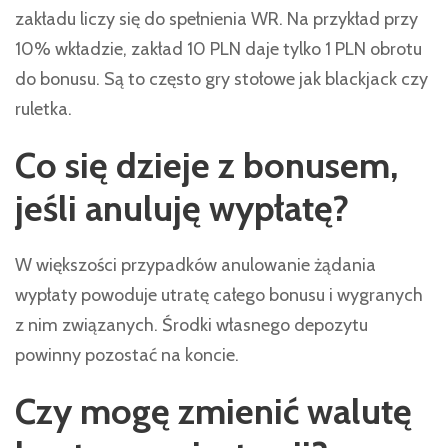
zakładu liczy się do spełnienia WR. Na przykład przy
10% wkładzie, zakład 10 PLN daje tylko 1 PLN obrotu
do bonusu. Są to często gry stołowe jak blackjack czy
ruletka.
Co się dzieje z bonusem,
jeśli anuluję wypłatę?
W większości przypadków anulowanie żądania
wypłaty powoduje utratę całego bonusu i wygranych
z nim związanych. Środki własnego depozytu
powinny pozostać na koncie.
Czy mogę zmienić walutę