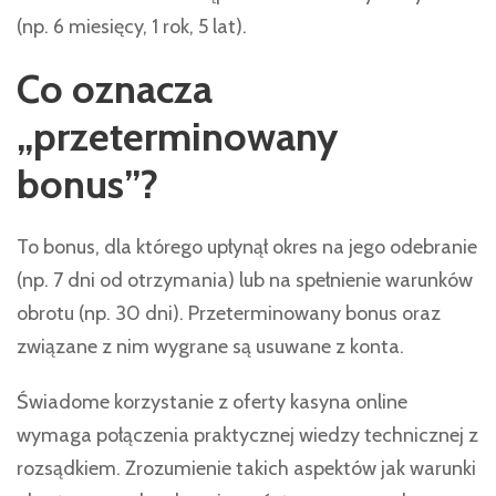
(np. 6 miesięcy, 1 rok, 5 lat).
Co oznacza
„przeterminowany
bonus”?
To bonus, dla którego upłynął okres na jego odebranie
(np. 7 dni od otrzymania) lub na spełnienie warunków
obrotu (np. 30 dni). Przeterminowany bonus oraz
związane z nim wygrane są usuwane z konta.
Świadome korzystanie z oferty kasyna online
wymaga połączenia praktycznej wiedzy technicznej z
rozsądkiem. Zrozumienie takich aspektów jak warunki