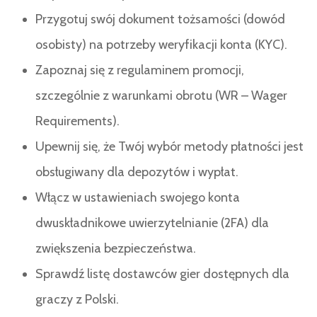
Przygotuj swój dokument tożsamości (dowód
osobisty) na potrzeby weryfikacji konta (KYC).
Zapoznaj się z regulaminem promocji,
szczególnie z warunkami obrotu (WR – Wager
Requirements).
Upewnij się, że Twój wybór metody płatności jest
obsługiwany dla depozytów i wypłat.
Włącz w ustawieniach swojego konta
dwuskładnikowe uwierzytelnianie (2FA) dla
zwiększenia bezpieczeństwa.
Sprawdź listę dostawców gier dostępnych dla
graczy z Polski.