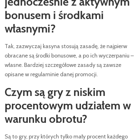
jednocześnie z aktywnym
bonusem i środkami
własnymi?
Tak, zazwyczaj kasyna stosują zasadę, że najpierw
obracane są środki bonusowe, a po ich wyczerpaniu –
własne. Bardziej szczegółowe zasady są zawsze
opisane w regulaminie danej promocji.
Czym są gry z niskim
procentowym udziałem w
warunku obrotu?
Są to gry, przy których tylko mały procent każdego