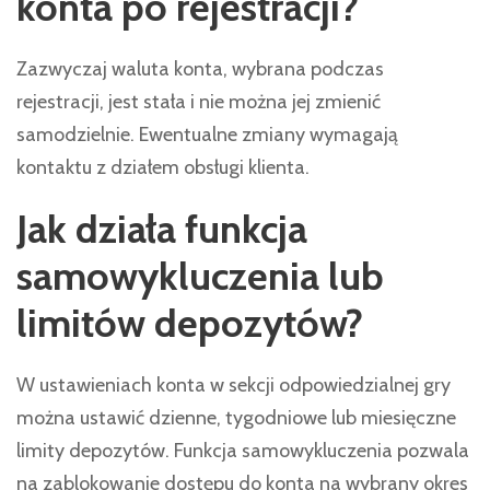
konta po rejestracji?
Zazwyczaj waluta konta, wybrana podczas
rejestracji, jest stała i nie można jej zmienić
samodzielnie. Ewentualne zmiany wymagają
kontaktu z działem obsługi klienta.
Jak działa funkcja
samowykluczenia lub
limitów depozytów?
W ustawieniach konta w sekcji odpowiedzialnej gry
można ustawić dzienne, tygodniowe lub miesięczne
limity depozytów. Funkcja samowykluczenia pozwala
na zablokowanie dostępu do konta na wybrany okres