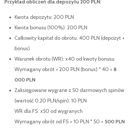
Przykład obliczeń dla depozytu 200 PLN:
Kwota depozytu: 200 PLN
Kwota bonusu (100%): 200 PLN
Całkowity kapitał do obrotu: 400 PLN (depozyt +
bonus)
Warunek obrotu (WR): x40 od kwoty bonusu
Wymagany obrót = 200 PLN (bonus) * 40 =
8
000 PLN
Zaksięgowane wygrane z 50 darmowych spinów
(wartość 0,20 PLN/spin): 10 PLN
WR dla FS: x50 od wygranych
Wymagany obrót od FS = 10 PLN * 50 =
500 PLN