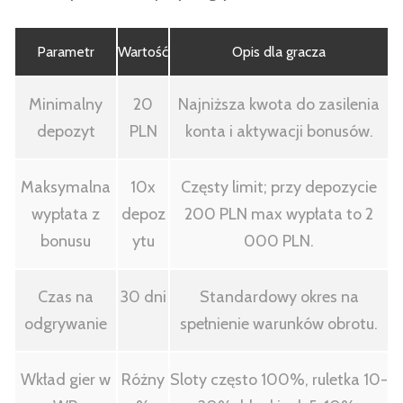
Parametr
Wartość
Opis dla gracza
Minimalny
20
Najniższa kwota do zasilenia
depozyt
PLN
konta i aktywacji bonusów.
Maksymalna
10x
Częsty limit; przy depozycie
wypłata z
depoz
200 PLN max wypłata to 2
bonusu
ytu
000 PLN.
Czas na
30 dni
Standardowy okres na
odgrywanie
spełnienie warunków obrotu.
Wkład gier w
Różny
Sloty często 100%, ruletka 10-