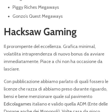
Piggy Riches Megaways
Gonzo’s Quest Megaways
Hacksaw Gaming
Il prorompente del eccellenza. Grafica minimal,
volatilita intraprendenza di nuovo bonus da avviare
immediatamente. Piace a chi non ha occasione da
lasciare.
Con pubblicazione abbiamo parlato di quali fossero le
licenze che razza di abbiamo preso durante riguardo,
bensi e bene menzionare quale sul pavimento
Edicolagames
italiano e valido quella ADM (Ente delle
Dogane anche dei Monopoli). Volte casa da gioco