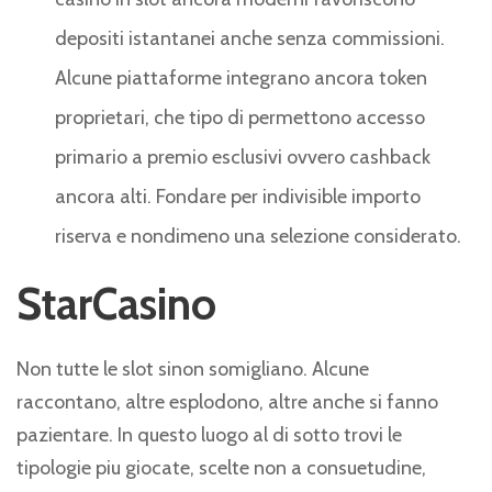
depositi istantanei anche senza commissioni.
Alcune piattaforme integrano ancora token
proprietari, che tipo di permettono accesso
primario a premio esclusivi ovvero cashback
ancora alti. Fondare per indivisible importo
riserva e nondimeno una selezione considerato.
StarCasino
Non tutte le slot sinon somigliano. Alcune
raccontano, altre esplodono, altre anche si fanno
pazientare. In questo luogo al di sotto trovi le
tipologie piu giocate, scelte non a consuetudine,