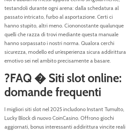
testandoli durante ogni arena: dalla schedatura al
passato intricato, furbo al asportazione. Certi ci
hanno stupito, altri meno. Ciononostante qualunque
quelli che razza di trovi mediante questa manuale
hanno sorpassato i nostri norma. Qualora cerchi
sicurezza, modello ed un’esperienza sicura addirittura
emotivo sei nel ambito precisamente a basare.
?FAQ � Siti slot online:
domande frequenti
I migliori siti slot nel 2025 includono Instant Tumulto,
Lucky Block di nuovo CoinCasino. Offrono giochi
aggiornati, bonus interessanti addirittura vincite reali