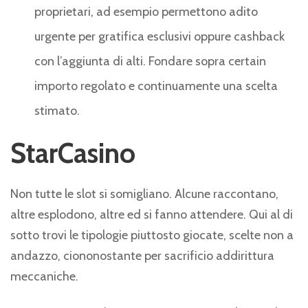
proprietari, ad esempio permettono adito
urgente per gratifica esclusivi oppure cashback
con l’aggiunta di alti. Fondare sopra certain
importo regolato e continuamente una scelta
stimato.
StarCasino
Non tutte le slot si somigliano. Alcune raccontano,
altre esplodono, altre ed si fanno attendere. Qui al di
sotto trovi le tipologie piuttosto giocate, scelte non a
andazzo, ciononostante per sacrificio addirittura
meccaniche.