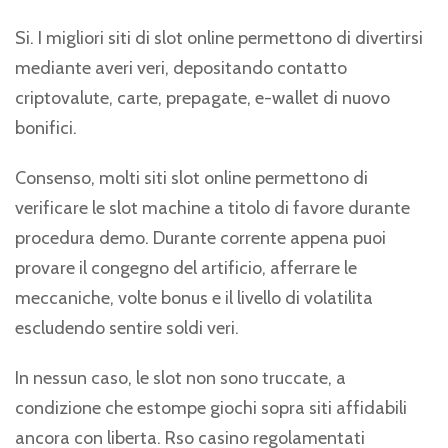
Si. I migliori siti di slot online permettono di divertirsi
mediante averi veri, depositando contatto
criptovalute, carte, prepagate, e-wallet di nuovo
bonifici.
Consenso, molti siti slot online permettono di
verificare le slot machine a titolo di favore durante
procedura demo. Durante corrente appena puoi
provare il congegno del artificio, afferrare le
meccaniche, volte bonus e il livello di volatilita
escludendo sentire soldi veri.
In nessun caso, le slot non sono truccate, a
condizione che estompe giochi sopra siti affidabili
ancora con liberta. Rso casino regolamentati