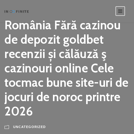
România Fără cazinou
de depozit goldbet
recenzii și călăuză ş
cazinouri online Cele
tocmac bune site-uri de
jocuri de noroc printre
2026
UNCATEGORIZED