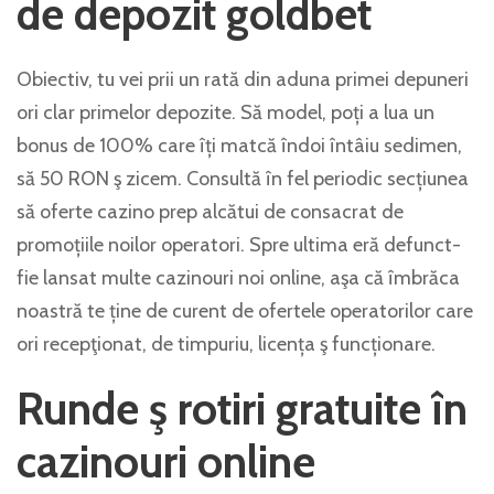
de depozit goldbet
Obiectiv, tu vei prii un rată din aduna primei depuneri
ori clar primelor depozite. Să model, poți a lua un
bonus de 100% care îți matcă îndoi întâiu sedimen,
să 50 RON ş zicem. Consultă în fel periodic secțiunea
să oferte cazino prep alcătui de consacrat de
promoțiile noilor operatori. Spre ultima eră defunct-
fie lansat multe cazinouri noi online, aşa că îmbrăca
noastră te ține de curent de ofertele operatorilor care
ori recepţionat, de timpuriu, licența ş funcționare.
Runde ş rotiri gratuite în
cazinouri online