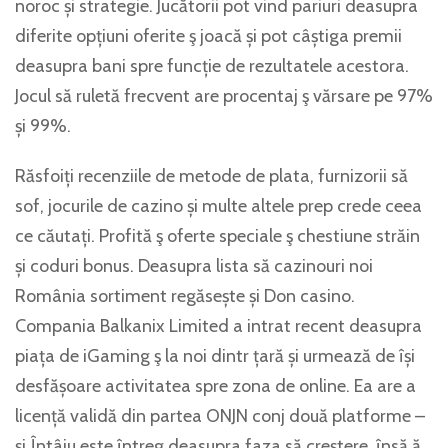
noroc și strategie. Jucătorii pot vind pariuri deasupra
diferite opțiuni oferite ş joacă și pot câștiga premii
deasupra bani spre funcție de rezultatele acestora.
Jocul să ruletă frecvent are procentaj ş vărsare pe 97%
și 99%.
Răsfoiți recenziile de metode de plata, furnizorii să
sof, jocurile de cazino și multe altele prep crede ceea
ce căutați. Profită ş oferte speciale ş chestiune străin
și coduri bonus. Deasupra lista să cazinouri noi
România sortiment regăsește și Don casino.
Compania Balkanix Limited a intrat recent deasupra
piața de iGaming ş la noi dintr țară și urmează de își
desfășoare activitatea spre zona de online. Ea are a
licență validă din partea ONJN conj două platforme –
și Întâiu este întreg deasupra faza să creştere, însă ă