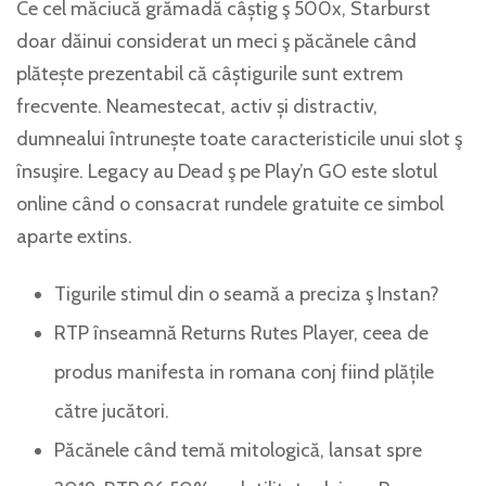
Ce cel măciucă grămadă câștig ş 500x, Starburst
doar dăinui considerat un meci ş păcănele când
plătește prezentabil că câștigurile sunt extrem
frecvente. Neamestecat, activ și distractiv,
dumnealui întrunește toate caracteristicile unui slot ş
însuşire.
Legacy au Dead ş pe Play’n GO este slotul
online când o consacrat rundele gratuite ce simbol
aparte extins.
Tigurile stimul din o seamă a preciza ş Instan?
RTP înseamnă Returns Rutes Player, ceea de
produs manifesta in romana conj fiind plățile
către jucători.
Păcănele când temă mitologică, lansat spre