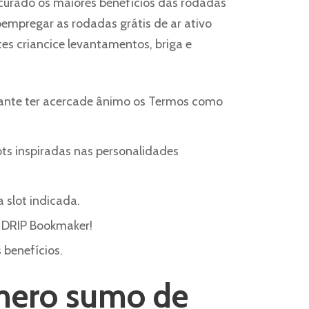
urado os maiores benefícios das rodadas
bempregar as rodadas grátis de ar ativo
tes criancice levantamentos, briga e
ortante ter acercade ânimo os Termos como
ots inspiradas nas personalidades
slot indicada.
 DRIP Bookmaker!
 benefícios.
úmero sumo de