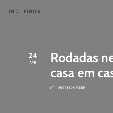
Rodadas ne
24
APR
casa em ca
UNCATEGORIZED