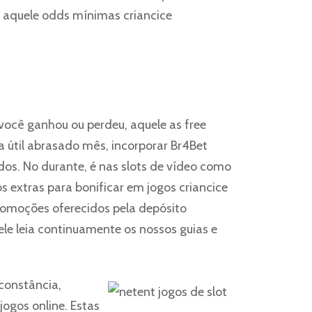
aquele odds mínimas criancice
você ganhou ou perdeu, aquele as free
a útil abrasado mês, incorporar Br4Bet
dos. No durante, é nas slots de vídeo como
s extras para bonificar em jogos criancice
promoções oferecidos pela depósito
le leia continuamente os nossos guias e
constância,
ogos online. Estas