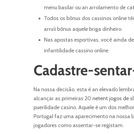
menu basilar ou an arrolamento de cat
Todos os bônus dos cassinos online tê
arruíi bônus aquele briga dinheiro.
Nas apostas esportivas, você ainda d
infantilidade cassino online.
Cadastre-sentar
Na nossa decisão, esta é an elevado lembr
alcançar as primeiras 20
netent jogos de s
puerilidade casino. Aquele é um dos melhor
Portugal faz uma aparecimento na nossa li
jogadores como assentar-se registam.