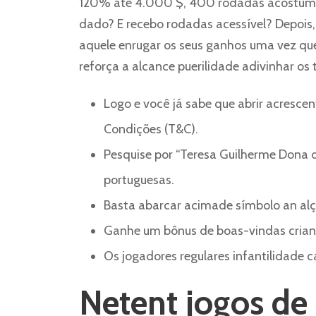
120% até 4.000 $, 400 rodadas acostumad
dado? E recebo rodadas acessível? Depois, 
aquele enrugar os seus ganhos uma vez qu
reforça a alcance puerilidade adivinhar o
Logo e você já sabe que abrir acresce
Condições (T&C).
Pesquise por “Teresa Guilherme Dona d
portuguesas.
Basta abarcar acimade símbolo an al
Ganhe um bônus de boas-vindas crian
Os jogadores regulares infantilidade
Netent jogos de