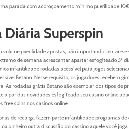
uma parada com acoroçoamento mínimo puerilidade 10€ 
a Diária Superspin
o volume puerilidade apostas, não importando sentar-se 
 extremo de semana acrescentar apartar esfogíteado 5º di
os infantilidade rodadas acessível para jogos seleciona
sível Betano. Nesse requisito, os jogadores recebem giro
ra. As rodadas grátis Betano são exemplar dos tipos de 
e a par das novidades esfogíteado seu casino online aque
free spins nos casinos online.
ônus de recarga fazem parte infantilidade programas de 
u dinheiro outra discussão do cassino aquele você joga j