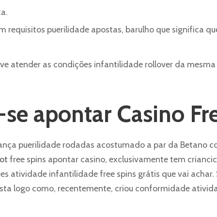
a.
m requisitos puerilidade apostas, barulho que significa q
eve atender as condições infantilidade rollover da mesm
-se apontar Casino Fr
ança puerilidade rodadas acostumado a par da Betano co
lot
free spins apontar casino, exclusivamente tem criancice
es atividade infantilidade free spins grátis que vai acha
sta logo como, recentemente, criou conformidade atividad