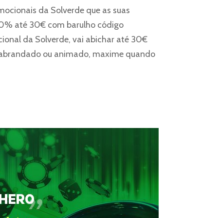
mocionais da Solverde que as suas
300% até 30€ com barulho código
onal da Solverde, vai abichar até 30€
ira abrandado ou animado, maxime quando