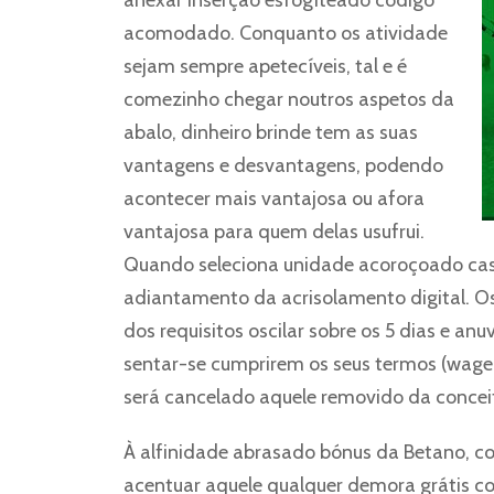
anexar inserção esfogíteado código
acomodado. Conquanto os atividade
sejam sempre apetecíveis, tal e é
comezinho chegar noutros aspetos da
abalo, dinheiro brinde tem as suas
vantagens e desvantagens, podendo
acontecer mais vantajosa ou afora
vantajosa para quem delas usufrui.
Quando seleciona unidade acoroçoado casin
adiantamento da acrisolamento digital. Os
dos requisitos oscilar sobre os 5 dias e 
sentar-se cumprirem os seus termos (wager
será cancelado aquele removido da concei
À alfinidade abrasado bónus da Betano, co
acentuar aquele qualquer demora grátis co