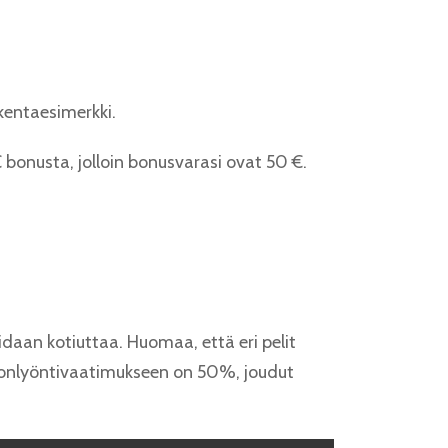
kentaesimerkki.
 bonusta, jolloin bonusvarasi ovat 50 €.
idaan kotiuttaa. Huomaa, että eri pelit
edonlyöntivaatimukseen on 50%, joudut