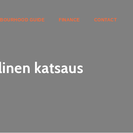
HBOURHOOD GUIDE
FINANCE
CONTACT
linen katsaus