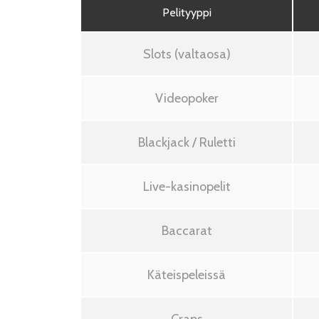
Pelityyppi
Slots (valtaosa)
Videopoker
Blackjack / Ruletti
Live-kasinopelit
Baccarat
Käteispeleissä