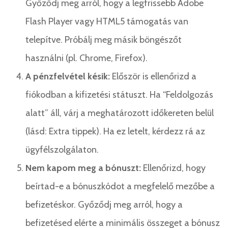
Győződj meg arról, hogy a legfrissebb Adobe
Flash Player vagy HTML5 támogatás van
telepítve. Próbálj meg másik böngészőt
használni (pl. Chrome, Firefox).
A pénzfelvétel késik:
Először is ellenőrizd a
fiókodban a kifizetési státuszt. Ha “Feldolgozás
alatt” áll, várj a meghatározott időkereten belül
(lásd: Extra tippek). Ha ez letelt, kérdezz rá az
ügyfélszolgálaton.
Nem kapom meg a bónuszt:
Ellenőrizd, hogy
beírtad-e a bónuszkódot a megfelelő mezőbe a
befizetéskor. Győződj meg arról, hogy a
befizetésed elérte a minimális összeget a bónusz