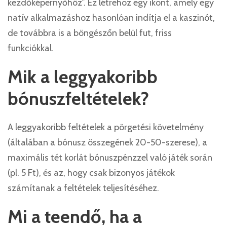
kezdőképernyőhöz”. Ez létrehoz egy ikont, amely egy
natív alkalmazáshoz hasonlóan indítja el a kaszinót,
de továbbra is a böngészőn belül fut, friss
funkciókkal.
Mik a leggyakoribb
bónuszfeltételek?
A leggyakoribb feltételek a pörgetési követelmény
(általában a bónusz összegének 20-50-szerese), a
maximális tét korlát bónuszpénzzel való játék során
(pl. 5 Ft), és az, hogy csak bizonyos játékok
számítanak a feltételek teljesítéséhez.
Mi a teendő, ha a