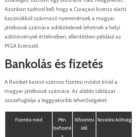
Azonban tudnod kell, hogy a Curaçaoi licensz alatti
kaszinókból származó nyeremények a magyar
játékosok számára adókötelesek lehetnek a helyi
adótörvények értelmében, ellentétben például az
MGA licenszel.
Bankolás és fizetés
A Rainbet kasinó számos fizetési módot kínál a
magyar játékosok számára. Az alábbi táblázat
összefoglalja a leggyakoribb lehetőségeket:
Fizetési mód
Min.
Kifizetési
Kezelési költség
befizeté
idő
s