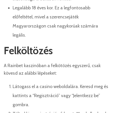
Legalább 18 éves kor. Ez a legfontosabb
előfeltétel, mivel a szerencsejáték
Magyarországon csak nagykorúak számára
legális.
Felköltözés
A Rainbet kaszinóban a felkötözés egyszerű, csak
kövesd az alábbi lépéseket:
Látogass el a casino weboldalára. Keresd meg és
kattints a “Regisztráció” vagy “Jelentkezz be”
gombra.