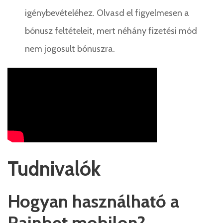
igénybevételéhez. Olvasd el figyelmesen a
bónusz feltételeit, mert néhány fizetési mód
nem jogosult bónuszra.
Tudnivalók
Hogyan használható a
Rainbet mobilon?