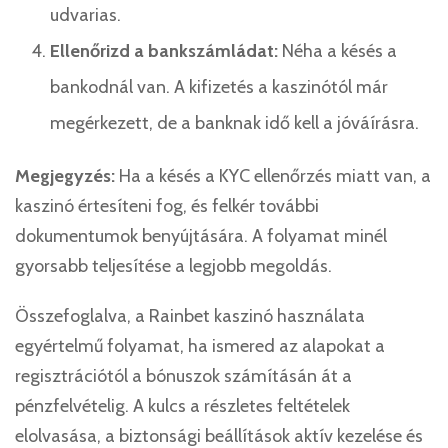
udvarias.
Ellenőrizd a bankszámládat:
Néha a késés a
bankodnál van. A kifizetés a kaszinótól már
megérkezett, de a banknak idő kell a jóváírásra.
Megjegyzés:
Ha a késés a KYC ellenőrzés miatt van, a
kaszinó értesíteni fog, és felkér további
dokumentumok benyújtására. A folyamat minél
gyorsabb teljesítése a legjobb megoldás.
Összefoglalva, a Rainbet kaszinó használata
egyértelmű folyamat, ha ismered az alapokat a
regisztrációtól a bónuszok számításán át a
pénzfelvételig. A kulcs a részletes feltételek
elolvasása, a biztonsági beállítások aktív kezelése és