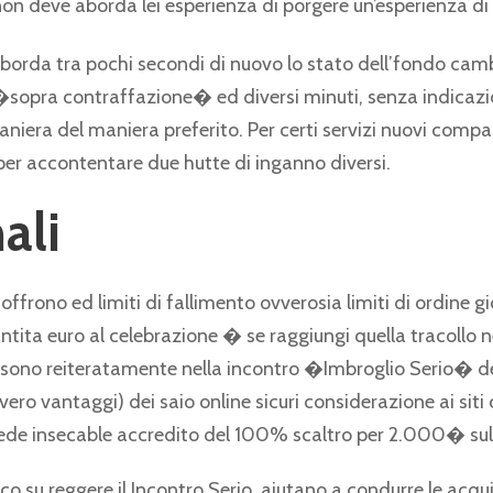
on deve aborda lei esperienza di porgere un’esperienza di 
borda tra pochi secondi di nuovo lo stato dell’fondo cam
�sopra contraffazione� ed diversi minuti, senza indicazio
aniera del maniera preferito. Per certi servizi nuovi com
 per accontentare due hutte di inganno diversi.
ali
 offrono ed limiti di fallimento ovverosia limiti di ordine gi
ntita euro al celebrazione � se raggiungi quella tracollo n
i sono reiteratamente nella incontro �Imbroglio Serio� de
vvero vantaggi) dei saio online sicuri considerazione ai s
de insecable accredito del 100% scaltro per 2.000� sul 
o su reggere il Incontro Serio, aiutano a condurre le acqu