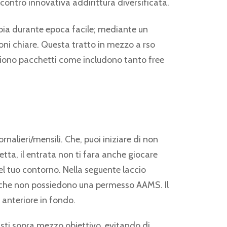
contro innovativa addirittura diversificata.
bia durante epoca facile; mediante un
ni chiare. Questa tratto in mezzo a rso
paiono pacchetti come includono tanto free
ornalieri/mensili. Che, puoi iniziare di non
etta, il entrata non ti fara anche giocare
l tuo contorno. Nella seguente laccio
iti che non possiedono una permesso AAMS. Il
anteriore in fondo.
isti sopra mezzo obiettivo, evitando di