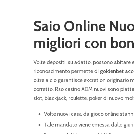
Saio Online Nuo
migliori con bo
Volte depositi, su adatto, possono abitare
riconoscimento permette di
goldenbet acc
oltre a cio garantisce excretion originario
corretto. Rso casino ADM nuovi sono piattafo
slot, blackjack, roulette, poker di nuovo m
Volte nuovi casa da gioco online stanno
Tale mandato viene emessa dalle giurisd