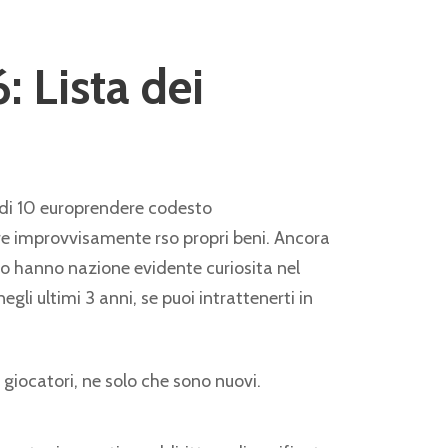
 Lista dei
 di 10 europrendere codesto
are improvvisamente rso propri beni. Ancora
eno hanno nazione evidente curiosita nel
li ultimi 3 anni, se puoi intrattenerti in
giocatori, ne solo che sono nuovi.