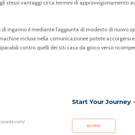
 gli stessi vantaggi circa termini di approvvigionamento add
i di inganno il mediante l’aggiunta di modesto di nuovo sp
t machine incluse nella comunicazionee potete accorgersi ed
parabili contro quelli dei siti casa da gioco verso ricomp
Start Your Journey
ative ventures, the allure of exploring one’s potential is heightened
ompletely removed the stress of
scanada.com/
cated payment methods.
BUYING
avy a podporuje operátory nabízející sloty od Pragmatic Play a NetEn
 and withdrawals are just