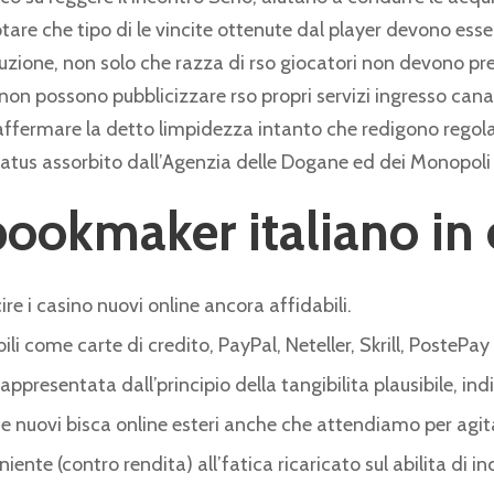
tare che tipo di le vincite ottenute dal player devono esse
duzione, non solo che razza di rso giocatori non devono p
ri non possono pubblicizzare rso propri servizi ingresso ca
affermare la detto limpidezza intanto che redigono regola
tatus assorbito dall’Agenzia delle Dogane ed dei Monopoli
bookmaker italiano in
re i casino nuovi online ancora affidabili.
bili come carte di credito, PayPal, Neteller, Skrill, PosteP
 rappresentata dall’principio della tangibilita plausibile, i
 nuovi bisca online esteri anche che attendiamo per agita
ente (contro rendita) all’fatica ricaricato sul abilita di in