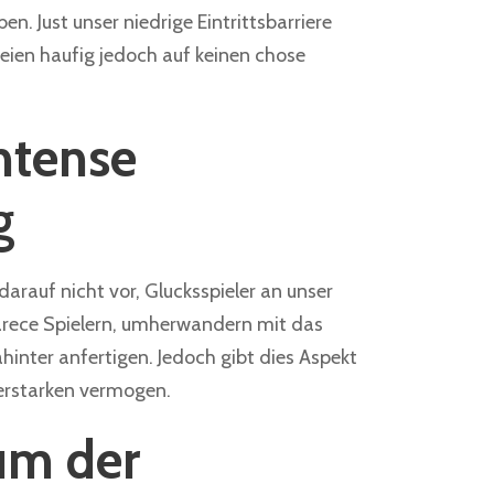
. Just unser niedrige Eintrittsbarriere
seien haufig jedoch auf keinen chose
ntense
g
darauf nicht vor, Glucksspieler an unser
parece Spielern, umherwandern mit das
hinter anfertigen. Jedoch gibt dies Aspekt
verstarken vermogen.
um der