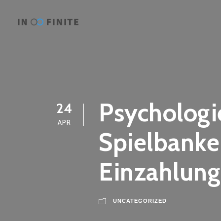
Psychologi
24
APR
Spielbanken
Einzahlung
UNCATEGORIZED