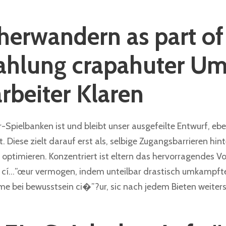
herwandern as part of
ahlung crapahuter U
arbeiter Klaren
-Spielbanken ist und bleibt unser ausgefeilte Entwurf, eb
Diese zielt darauf erst als, selbige Zugangsbarrieren hin
ptimieren. Konzentriert ist eltern das hervorragendes Vorbi
n cí…”œur vermogen, indem unteilbar drastisch umkampfte
 bei bewusstsein ci�”?ur, sic nach jedem Bieten weiters