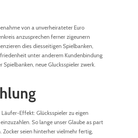
fenahme von a unverheirateter Euro
enkreis anzusprechen ferner zigeunern
nzieren dies diesseitigen Spielbanken,
zufriedenheit unter anderem Kundenbindung
r Spielbanken, neue Glucksspieler zwerk.
ahlung
äufer-Effekt: Glücksspieler zu eigen
einzuzahlen. So lange unser Glaube as part
 Zocker seien hinterher vielmehr fertig,