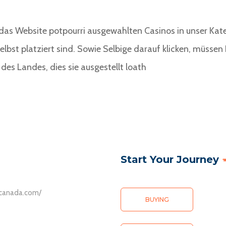
das Website potpourri ausgewahlten Casinos in unser Kateg
bst platziert sind. Sowie Selbige darauf klicken, müssen P
des Landes, dies sie ausgestellt loath
Start Your Journey
ative ventures, the allure of exploring one’s potential is heightened
ompletely removed the stress of
scanada.com/
cated payment methods.
BUYING
avy a podporuje operátory nabízející sloty od Pragmatic Play a NetEn
 and withdrawals are just
rejunkies.com/pages/northwest