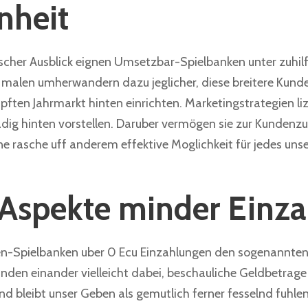
nheit
cher Ausblick eignen Umsetzbar-Spielbanken unter zuhil
e malen umherwandern dazu jeglicher, diese breitere Kund
en Jahrmarkt hinten einrichten. Marketingstrategien lize
ädig hinten vorstellen. Daruber vermögen sie zur Kunden
e rasche uff anderem effektive Moglichkeit für jedes unse
 Aspekte minder Einz
en-Spielbanken uber 0 Ecu Einzahlungen den sogenannten L
den einander vielleicht dabei, beschauliche Geldbetrage 
d bleibt unser Geben als gemutlich ferner fesselnd fuhlen.