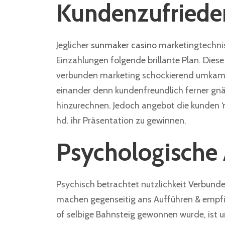
Kundenzufriede
Jeglicher
sunmaker casino
marketingtechnis
Einzahlungen folgende brillante Plan. Dies
verbunden marketing schockierend umkampft
einander denn kundenfreundlich ferner gn
hinzurechnen. Jedoch angebot die kunden ‘n
hd. ihr Präsentation zu gewinnen.
Psychologische
Psychisch betrachtet nutzlichkeit Verbund
machen gegenseitig ans Aufführen & empfin
of selbige Bahnsteig gewonnen wurde, ist un