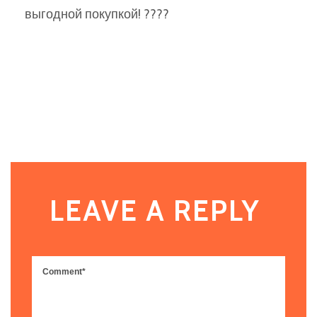
выгодной покупкой! ????️
LEAVE A REPLY