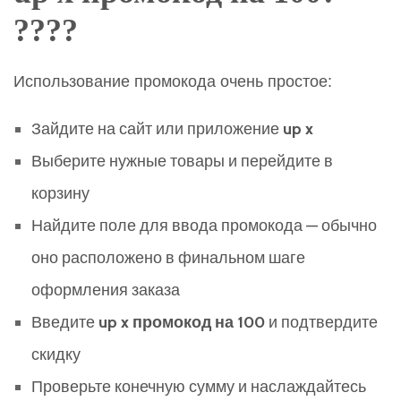
????
Использование промокода очень простое:
Зайдите на сайт или приложение
up x
Выберите нужные товары и перейдите в
корзину
Найдите поле для ввода промокода — обычно
оно расположено в финальном шаге
оформления заказа
Введите
up x промокод на 100
и подтвердите
скидку
Проверьте конечную сумму и наслаждайтесь