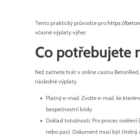
Tento praktický průvodce pro
https://beto
včasné výplaty výher.
Co potřebujete 
Než začnete hrát v online casinu BetonRed, je
následné výplaty.
Platný e-mail: Zvolte e-mail, ke které
bezpečnostní kódy.
Doklad totožnosti: Pro proces ověření 
nebo pas). Dokument musí být čitelný a