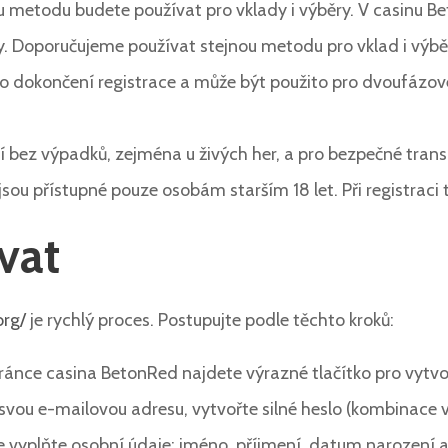
 metodu budete používat pro vklady i výběry. V casinu Be
y. Doporučujeme používat stejnou metodu pro vklad i výběr
ro dokončení registrace a může být použito pro dvoufázové
aní bez výpadků, zejména u živých her, a pro bezpečné tran
jsou přístupné pouze osobám starším 18 let. Při registraci 
ovat
org/
je rychlý proces. Postupujte podle těchto kroků:
ránce casina BetonRed najdete výrazné tlačítko pro vytvo
svou e-mailovou adresu, vytvořte silné heslo (kombinace v
le vyplňte osobní údaje: jméno, příjmení, datum narození a