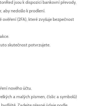
tonRed jsou k dispozici bankovní převody,
, aby nedošlo k prodlení.
 ověření (2FA), které zvyšuje bezpečnost
sakce.
tuto skutečnost potvrzujete.
ření nového účtu.
elkých a malých písmen, číslic a symbolů)
 bydliště. Zadejte přesné údaje podle