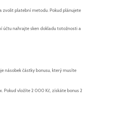
a zvolit platební metodu. Pokud plánujete
 účtu nahrajte sken dokladu totožnosti a
je násobek částky bonusu, který musíte
. Pokud vložíte 2 000 Kč, získáte bonus 2