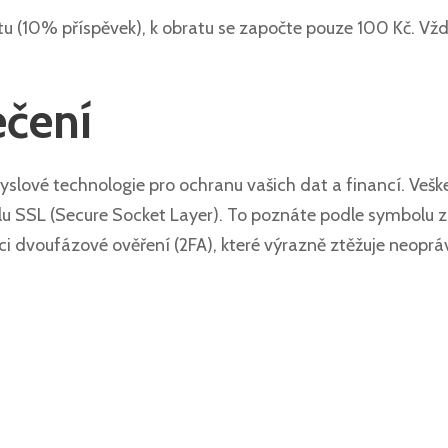
tu (10% příspěvek), k obratu se započte pouze 100 Kč. Vžd
ečení
slové technologie pro ochranu vašich dat a financí. Veš
lu SSL (Secure Socket Layer). To poznáte podle symbolu z
ci dvoufázové ověření (2FA), které výrazně ztěžuje neopráv