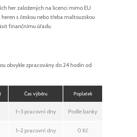
ích her založených na licenci mimo EU
d heren s českou nebo třeba maltouzskou
ásit finančnímu úřadu.
sou obvykle zpracovány do 24 hodin od
)
Čas výběru
Poplatek
1–3 pracovní dny
Podle banky
1–2 pracovní dny
0 Kč