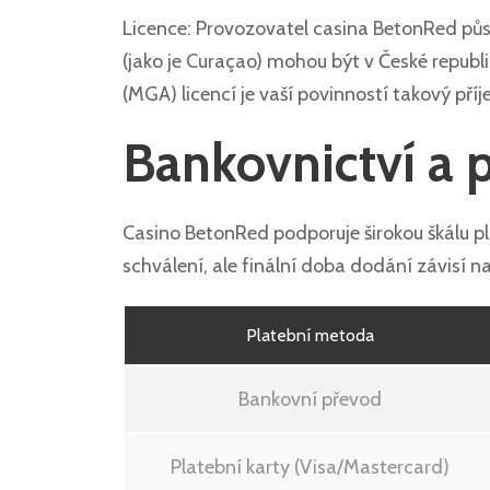
Licence: Provozovatel casina BetonRed půs
(jako je Curaçao) mohou být v České repub
(MGA) licencí je vaší povinností takový př
Bankovnictví a 
Casino BetonRed podporuje širokou škálu 
schválení, ale finální doba dodání závisí 
Platební metoda
Bankovní převod
Platební karty (Visa/Mastercard)