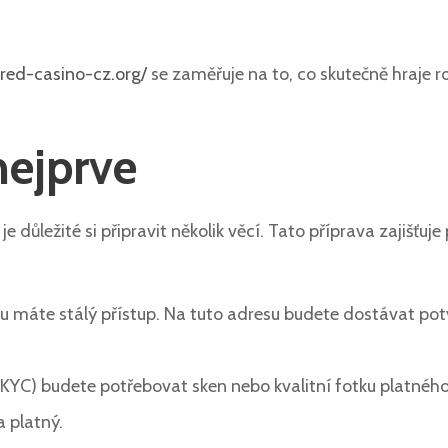
nred-casino-cz.org/
se zaměřuje na to, co skutečně hraje ro
nejprve
 důležité si připravit několik věcí. Tato příprava zajišťuje 
mu máte stálý přístup. Na tuto adresu budete dostávat potv
(KYC) budete potřebovat sken nebo kvalitní fotku platného
 platný.