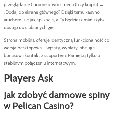
przeglądarce Chrome otwórz menu (trzy kropki) →
„Dodaj do ekranu głównego”. Dzięki temu kasyno
uruchomi się jak aplikacja, a Ty będziesz miał szybki
dostęp do ulubionych gier.
Strona mobilna oferuje identyczną funkcjonalność co
wersja desktopowa – wpłaty, wypłaty, obsługa
bonusów i kontakt z supportem. Pamiętaj tylko o
stabilnym połączeniu internetowym.
Players Ask
Jak zdobyć darmowe spiny
w Pelican Casino?