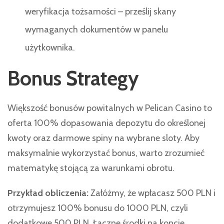
weryfikacja tożsamości – prześlij skany
wymaganych dokumentów w panelu
użytkownika.
Bonus Strategy
Większość bonusów powitalnych w Pelican Casino to
oferta 100% dopasowania depozytu do określonej
kwoty oraz darmowe spiny na wybrane sloty. Aby
maksymalnie wykorzystać bonus, warto zrozumieć
matematykę stojącą za warunkami obrotu.
Przykład obliczenia:
Załóżmy, że wpłacasz 500 PLN i
otrzymujesz 100% bonusu do 1000 PLN, czyli
dodatkowe 500 PLN. Łączne środki na koncie