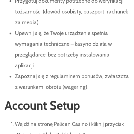
Przygotuj dokumenty potrzebne do weryfikacji
tożsamości (dowód osobisty, paszport, rachunek
za media).
Upewnij się, że Twoje urządzenie spełnia
wymagania techniczne – kasyno działa w
przeglądarce, bez potrzeby instalowania
aplikacji.
Zapoznaj się z regulaminem bonusów, zwłaszcza
z warunkami obrotu (wagering).
Account Setup
Wejdź na stronę Pelican Casino i kliknij przycisk