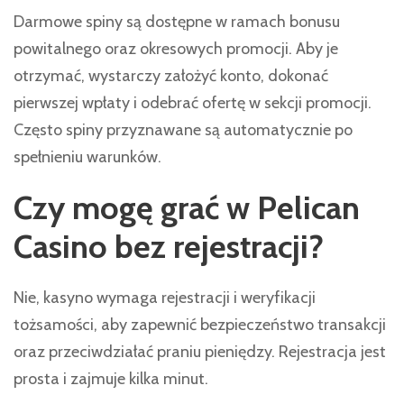
Darmowe spiny są dostępne w ramach bonusu
powitalnego oraz okresowych promocji. Aby je
otrzymać, wystarczy założyć konto, dokonać
pierwszej wpłaty i odebrać ofertę w sekcji promocji.
Często spiny przyznawane są automatycznie po
spełnieniu warunków.
Czy mogę grać w Pelican
Casino bez rejestracji?
Nie, kasyno wymaga rejestracji i weryfikacji
tożsamości, aby zapewnić bezpieczeństwo transakcji
oraz przeciwdziałać praniu pieniędzy. Rejestracja jest
prosta i zajmuje kilka minut.