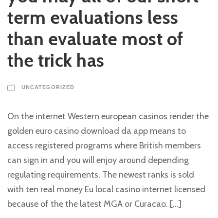
term evaluations less
than evaluate most of
the trick has
UNCATEGORIZED
On the internet Western european casinos render the
golden euro casino download da app means to
access registered programs where British members
can sign in and you will enjoy around depending
regulating requirements. The newest ranks is sold
with ten real money Eu local casino internet licensed
because of the the latest MGA or Curacao. […]