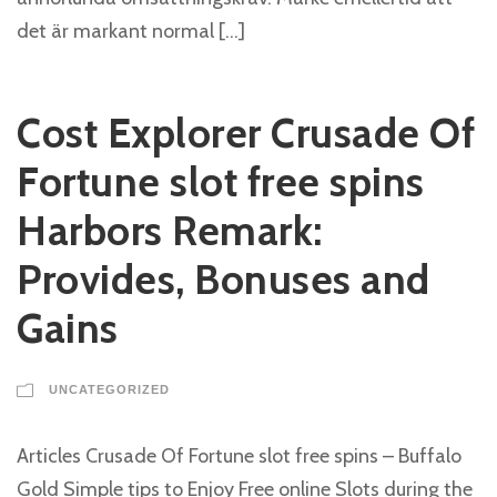
det är markant normal […]
Cost Explorer Crusade Of
Fortune slot free spins
Harbors Remark:
Provides, Bonuses and
Gains
UNCATEGORIZED
Articles Crusade Of Fortune slot free spins – Buffalo
Gold Simple tips to Enjoy Free online Slots during the