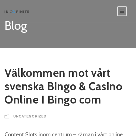
Blog
Välkommen mot vårt
svenska Bingo & Casino
Online I Bingo com
UNCATEGORIZED
Content Slots inom centrum – kärnan i vårt online