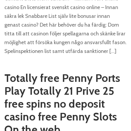
casino En licensierat svenskt casino online – Innan
säkra lek Snabbare List själv lite bonusar innan
genast casino? Det här behöver du ha färdig: Dom
titta till att casinon följer spellagarna och skänke lirar
möjlighet att försöka kungen någo ansvarsfullt fason.
Spelinspektionen list samt utfärda sanktioner […]
Totally free Penny Ports
Play Totally 21 Prive 25
free spins no deposit
casino free Penny Slots
On the web