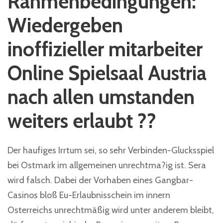
Rahmenbedingungen:
Wiedergeben
inoffizieller mitarbeiter
Online Spielsaal Austria
nach allen umstanden
weiters erlaubt ??
Der haufiges Irrtum sei, so sehr Verbinden-Glucksspiel
bei Ostmark im allgemeinen unrechtma?ig ist. Sera
wird falsch. Dabei der Vorhaben eines Gangbar-
Casinos bloß Eu-Erlaubnisschein im innern
Osterreichs unrechtmäßig wird unter anderem bleibt,