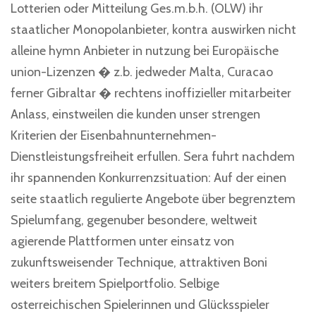
Lotterien oder Mitteilung Ges.m.b.h. (OLW) ihr
staatlicher Monopolanbieter, kontra auswirken nicht
alleine hymn Anbieter in nutzung bei Europäische
union-Lizenzen � z.b. jedweder Malta, Curacao
ferner Gibraltar � rechtens inoffizieller mitarbeiter
Anlass, einstweilen die kunden unser strengen
Kriterien der Eisenbahnunternehmen-
Dienstleistungsfreiheit erfullen. Sera fuhrt nachdem
ihr spannenden Konkurrenzsituation: Auf der einen
seite staatlich regulierte Angebote über begrenztem
Spielumfang, gegenuber besondere, weltweit
agierende Plattformen unter einsatz von
zukunftsweisender Technique, attraktiven Boni
weiters breitem Spielportfolio. Selbige
osterreichischen Spielerinnen und Glücksspieler