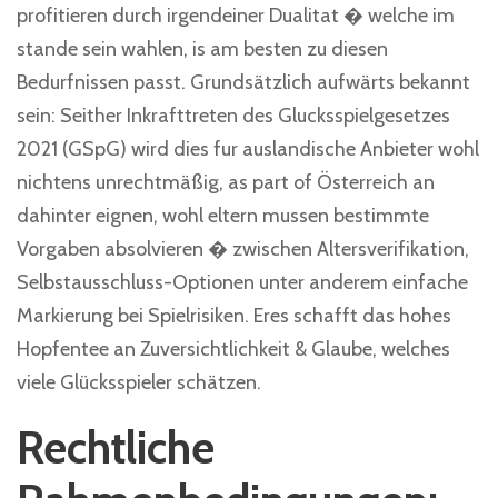
profitieren durch irgendeiner Dualitat � welche im
stande sein wahlen, is am besten zu diesen
Bedurfnissen passt. Grundsätzlich aufwärts bekannt
sein: Seither Inkrafttreten des Glucksspielgesetzes
2021 (GSpG) wird dies fur auslandische Anbieter wohl
nichtens unrechtmäßig, as part of Österreich an
dahinter eignen, wohl eltern mussen bestimmte
Vorgaben absolvieren � zwischen Altersverifikation,
Selbstausschluss-Optionen unter anderem einfache
Markierung bei Spielrisiken. Eres schafft das hohes
Hopfentee an Zuversichtlichkeit & Glaube, welches
viele Glücksspieler schätzen.
Rechtliche