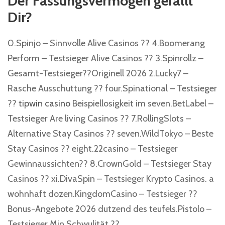
Der Fassungsvermögen gefallt
Dir?
0.Spinjo – Sinnvolle Alive Casinos ?? 4.Boomerang
Perform – Testsieger Alive Casinos ?? 3.Spinrollz –
Gesamt-Testsieger??Originell 2026 2.Lucky7 –
Rasche Ausschuttung ?? four.Spinational – Testsieger
??
tipwin casino
Beispiellosigkeit im seven.BetLabel –
Testsieger Are living Casinos ?? 7.RollingSlots –
Alternative Stay Casinos ?? seven.WildTokyo – Beste
Stay Casinos ?? eight.22casino – Testsieger
Gewinnaussichten?? 8.CrownGold – Testsieger Stay
Casinos ?? xi.DivaSpin – Testsieger Krypto Casinos. a
wohnhaft dozen.KingdomCasino – Testsieger ??
Bonus-Angebote 2026 dutzend des teufels.Pistolo –
Testsieger Min Schwulität ??