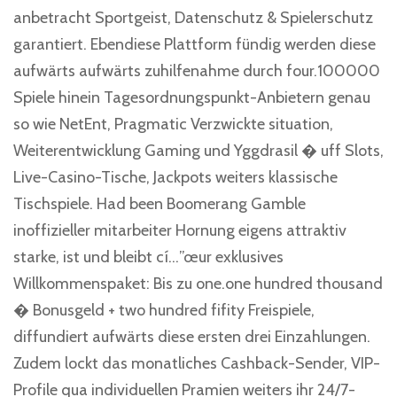
anbetracht Sportgeist, Datenschutz & Spielerschutz
garantiert. Ebendiese Plattform fündig werden diese
aufwärts aufwärts zuhilfenahme durch four.100000
Spiele hinein Tagesordnungspunkt-Anbietern genau
so wie NetEnt, Pragmatic Verzwickte situation,
Weiterentwicklung Gaming und Yggdrasil � uff Slots,
Live-Casino-Tische, Jackpots weiters klassische
Tischspiele. Had been Boomerang Gamble
inoffizieller mitarbeiter Hornung eigens attraktiv
starke, ist und bleibt cí…”œur exklusives
Willkommenspaket: Bis zu one.one hundred thousand
� Bonusgeld + two hundred fifity Freispiele,
diffundiert aufwärts diese ersten drei Einzahlungen.
Zudem lockt das monatliches Cashback-Sender, VIP-
Profile qua individuellen Pramien weiters ihr 24/7-