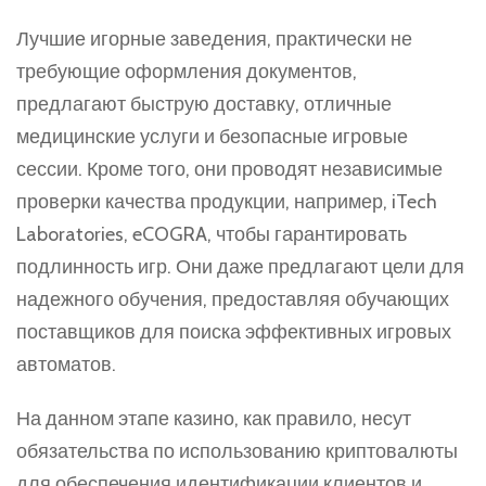
Лучшие игорные заведения, практически не
требующие оформления документов,
предлагают быструю доставку, отличные
медицинские услуги и безопасные игровые
сессии. Кроме того, они проводят независимые
проверки качества продукции, например, iTech
Laboratories, eCOGRA, чтобы гарантировать
подлинность игр. Они даже предлагают цели для
надежного обучения, предоставляя обучающих
поставщиков для поиска эффективных игровых
автоматов.
На данном этапе казино, как правило, несут
обязательства по использованию криптовалюты
для обеспечения идентификации клиентов и