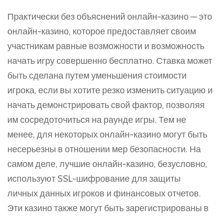
Практически без объяснений онлайн-казино — это
онлайн-казино, которое предоставляет своим
участникам равные возможности и возможность
начать игру совершенно бесплатно. Ставка может
быть сделана путем уменьшения стоимости
игрока, если вы хотите резко изменить ситуацию и
начать демонстрировать свой фактор, позволяя
им сосредоточиться на раунде игры. Тем не
менее, для некоторых онлайн-казино могут быть
несерьезны в отношении мер безопасности. На
самом деле, лучшие онлайн-казино, безусловно,
используют SSL-шифрование для защиты
личных данных игроков и финансовых отчетов.
Эти казино также могут быть зарегистрированы в