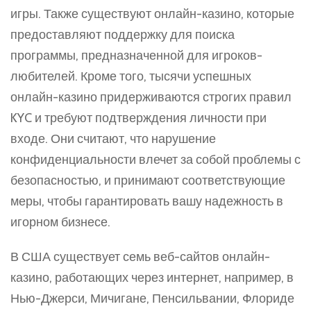
игры. Также существуют онлайн-казино, которые
предоставляют поддержку для поиска
программы, предназначенной для игроков-
любителей. Кроме того, тысячи успешных
онлайн-казино придерживаются строгих правил
KYC и требуют подтверждения личности при
входе. Они считают, что нарушение
конфиденциальности влечет за собой проблемы с
безопасностью, и принимают соответствующие
меры, чтобы гарантировать вашу надежность в
игорном бизнесе.
В США существует семь веб-сайтов онлайн-
казино, работающих через интернет, например, в
Нью-Джерси, Мичигане, Пенсильвании, Флориде