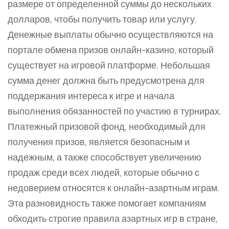
размере от определенной суммы до нескольких
долларов, чтобы получить товар или услугу.
Денежные выплаты обычно осуществляются на
портале обмена призов онлайн-казино, который
существует на игровой платформе. Небольшая
сумма денег должна быть предусмотрена для
поддержания интереса к игре и начала
выполнения обязанностей по участию в турнирах.
Платежный призовой фонд, необходимый для
получения призов, является безопасным и
надежным, а также способствует увеличению
продаж среди всех людей, которые обычно с
недоверием относятся к онлайн-азартным играм.
Эта разновидность также помогает компаниям
обходить строгие правила азартных игр в стране,