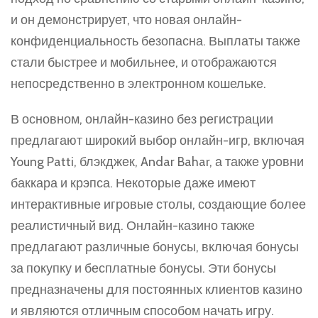
и он демонстрирует, что новая онлайн-
конфиденциальность безопасна. Выплаты также
стали быстрее и мобильнее, и отображаются
непосредственно в электронном кошельке.
В основном, онлайн-казино без регистрации
предлагают широкий выбор онлайн-игр, включая
Young Patti, блэкджек, Andar Bahar, а также уровни
баккара и крэпса. Некоторые даже имеют
интерактивные игровые столы, создающие более
реалистичный вид. Онлайн-казино также
предлагают различные бонусы, включая бонусы
за покупку и бесплатные бонусы. Эти бонусы
предназначены для постоянных клиентов казино
и являются отличным способом начать игру.