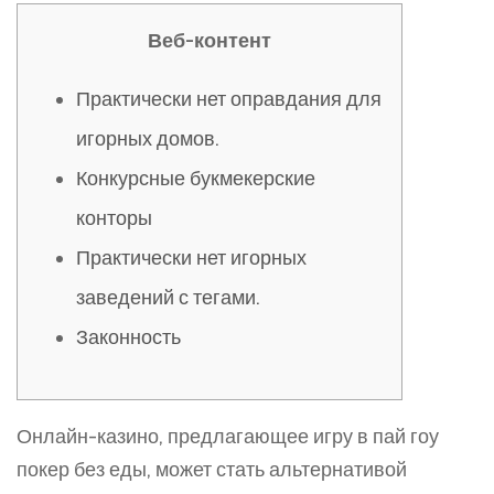
Веб-контент
Практически нет оправдания для
игорных домов.
Конкурсные букмекерские
конторы
Практически нет игорных
заведений с тегами.
Законность
Онлайн-казино, предлагающее игру в пай гоу
покер без еды, может стать альтернативой