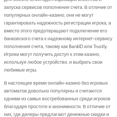
запуска сервисов пополнения счета. В отличие от
популярных онлайн-казино, они не могут
гарантировать надежность регистрации игрока, а
вместо этого предотвращают подключение его
банковского счета к надежному интернет-сервису
пополнения счета, такому как BankID или Trustly.
Игроки могут получить доступ к этим казино,
используя любое устройство, и выбрать свои
любимые игры.
В настоящее время онлайн-казино без игровых
автоматов довольно популярны и считаются
одними из самых востребованных среди игроков
благодаря простоте и анонимности. В отличие от
них, где дилеры предлагают денежные скидки и