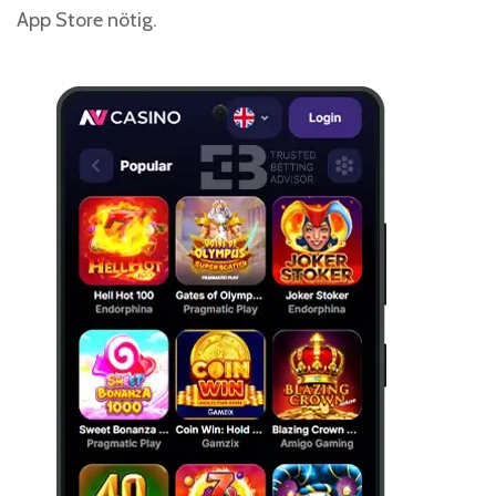
App Store nötig.