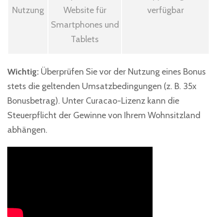
Nutzung
Website für
verfügbar
Smartphones und
Tablets
Wichtig:
Überprüfen Sie vor der Nutzung eines Bonus
stets die geltenden Umsatzbedingungen (z. B. 35x
Bonusbetrag). Unter Curacao-Lizenz kann die
Steuerpflicht der Gewinne von Ihrem Wohnsitzland
abhängen.