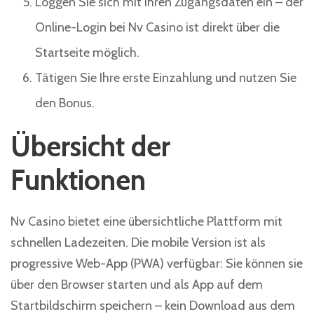
Loggen Sie sich mit Ihren Zugangsdaten ein – der
Online-Login bei Nv Casino ist direkt über die
Startseite möglich.
Tätigen Sie Ihre erste Einzahlung und nutzen Sie
den Bonus.
Übersicht der
Funktionen
Nv Casino bietet eine übersichtliche Plattform mit
schnellen Ladezeiten. Die mobile Version ist als
progressive Web-App (PWA) verfügbar: Sie können sie
über den Browser starten und als App auf dem
Startbildschirm speichern – kein Download aus dem