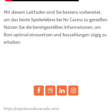
Mit diesem Leitfaden sind Sie bestens vorbereitet,
um das beste Spielerlebnis bei Nv Casino zu genießen.
Nutzen Sie die bereitgestellten Informationen, um
Boni optimal einzusetzen und Auszahlungen zügig zu
erhalten.
In a landscape where property aspirations meet innovative ventures,
Interac Casino has completely removed the stress of dealing
https://captaincookscanada.com/
with complicated payment methods. Deposits are instant, and