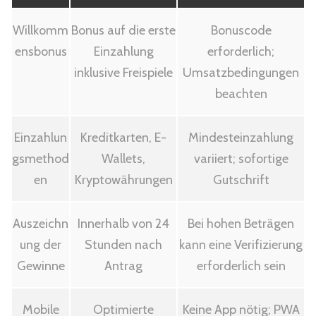
Willkomm
Bonus auf die erste
Bonuscode
ensbonus
Einzahlung
erforderlich;
inklusive Freispiele
Umsatzbedingungen
beachten
Einzahlun
Kreditkarten, E-
Mindesteinzahlung
gsmethod
Wallets,
variiert; sofortige
en
Kryptowährungen
Gutschrift
Auszeichn
Innerhalb von 24
Bei hohen Beträgen
ung der
Stunden nach
kann eine Verifizierung
Gewinne
Antrag
erforderlich sein
Mobile
Optimierte
Keine App nötig; PWA