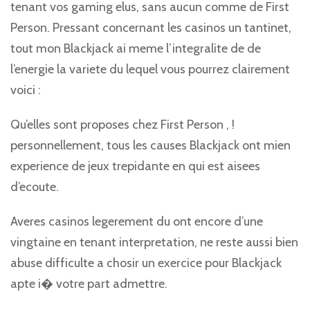
tenant vos gaming elus, sans aucun comme de First
Person. Pressant concernant les casinos un tantinet,
tout mon Blackjack ai meme l’integralite de de
l’energie la variete du lequel vous pourrez clairement
voici :
Qu’elles sont proposes chez First Person , !
personnellement, tous les causes Blackjack ont mien
experience de jeux trepidante en qui est aisees
d’ecoute.
Averes casinos legerement du ont encore d’une
vingtaine en tenant interpretation, ne reste aussi bien
abuse difficulte a chosir un exercice pour Blackjack
apte i� votre part admettre.