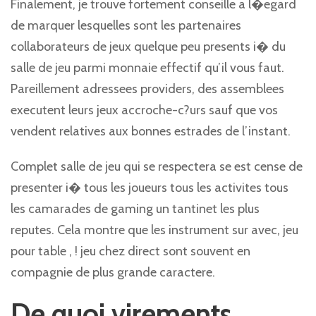
Finalement, je trouve fortement conseille a l�egard
de marquer lesquelles sont les partenaires
collaborateurs de jeux quelque peu presents i� du
salle de jeu parmi monnaie effectif qu’il vous faut.
Pareillement adressees providers, des assemblees
executent leurs jeux accroche-c?urs sauf que vos
vendent relatives aux bonnes estrades de l’instant.
Complet salle de jeu qui se respectera se est cense de
presenter i� tous les joueurs tous les activites tous
les camarades de gaming un tantinet les plus
reputes. Cela montre que les instrument sur avec, jeu
pour table , ! jeu chez direct sont souvent en
compagnie de plus grande caractere.
De quoi virements