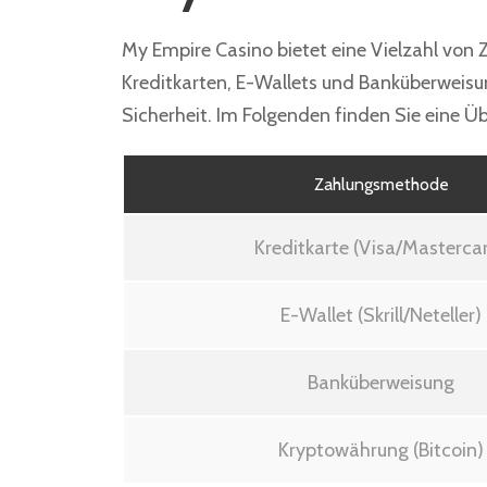
My Empire Casino bietet eine Vielzahl vo
Kreditkarten, E-Wallets und Banküberweisu
Sicherheit. Im Folgenden finden Sie eine Ü
Zahlungsmethode
Kreditkarte (Visa/Masterca
E-Wallet (Skrill/Neteller)
Banküberweisung
Kryptowährung (Bitcoin)