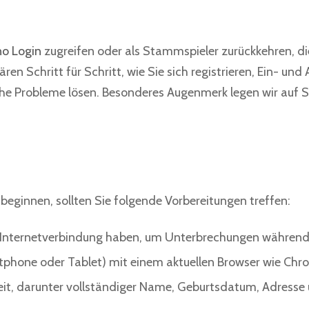
no Login
zugreifen oder als Stammspieler zurückkehren, di
ären Schritt für Schritt, wie Sie sich registrieren, Ein- 
e Probleme lösen. Besonderes Augenmerk legen wir auf Si
eginnen, sollten Sie folgende Vorbereitungen treffen:
bile Internetverbindung haben, um Unterbrechungen während
tphone oder Tablet) mit einem aktuellen Browser wie Chrom
eit, darunter vollständiger Name, Geburtsdatum, Adresse u