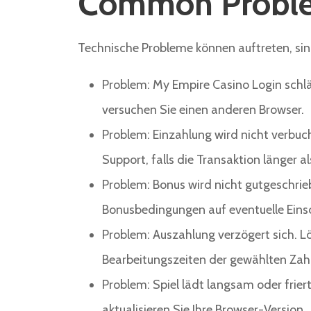
Common Proble
Technische Probleme können auftreten, sind
Problem: My Empire Casino Login schlä
versuchen Sie einen anderen Browser.
Problem: Einzahlung wird nicht verbuch
Support, falls die Transaktion länger a
Problem: Bonus wird nicht gutgeschrie
Bonusbedingungen auf eventuelle Ein
Problem: Auszahlung verzögert sich. Lös
Bearbeitungszeiten der gewählten Za
Problem: Spiel lädt langsam oder frier
aktualisieren Sie Ihre Browser-Version.