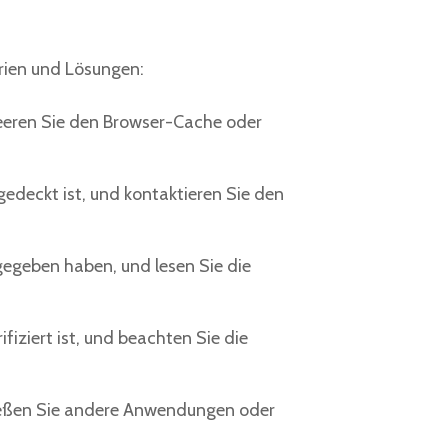
arien und Lösungen:
leeren Sie den Browser-Cache oder
gedeckt ist, und kontaktieren Sie den
gegeben haben, und lesen Sie die
fiziert ist, und beachten Sie die
hließen Sie andere Anwendungen oder