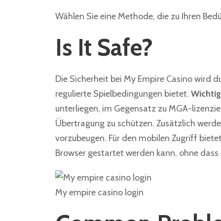
Wählen Sie eine Methode, die zu Ihren Bedü
Is It Safe?
Die Sicherheit bei My Empire Casino wird 
regulierte Spielbedingungen bietet.
Wichtig
unterliegen, im Gegensatz zu MGA-lizenzie
Übertragung zu schützen. Zusätzlich werde
vorzubeugen. Für den mobilen Zugriff biete
Browser gestartet werden kann, ohne dass 
My empire casino login