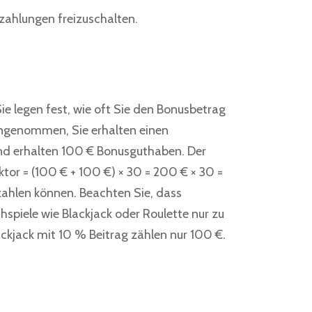
zahlungen freizuschalten.
 legen fest, wie oft Sie den Bonusbetrag
Angenommen, Sie erhalten einen
nd erhalten 100 € Bonusguthaben. Der
or = (100 € + 100 €) × 30 = 200 € × 30 =
ahlen können. Beachten Sie, dass
spiele wie Blackjack oder Roulette nur zu
ackjack mit 10 % Beitrag zählen nur 100 €.