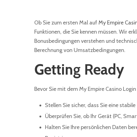
Ob Sie zum ersten Mal auf
My Empire Casi
Funktionen, die Sie kennen müssen. Wir erkl
Bonusbedingungen verstehen und technisch
Berechnung von Umsatzbedingungen.
Getting Ready
Bevor Sie mit dem My Empire Casino Login b
Stellen Sie sicher, dass Sie eine sta
Überprüfen Sie, ob Ihr Gerät (PC, Smar
Halten Sie Ihre persönlichen Daten ber