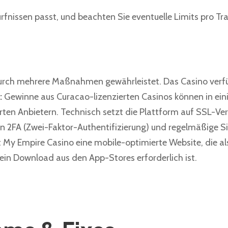
rfnissen passt, und beachten Sie eventuelle Limits pro Tr
durch mehrere Maßnahmen gewährleistet. Das Casino verfü
:
Gewinne aus Curacao-lizenzierten Casinos können in ei
rten Anbietern. Technisch setzt die Plattform auf SSL-Ve
n 2FA (Zwei-Faktor-Authentifizierung) und regelmäßige Si
t My Empire Casino eine mobile-optimierte Website, die a
ein Download aus den App-Stores erforderlich ist.