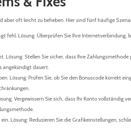
ms & Fixes
 aber oft leicht zu beheben. Hier sind fünf häufige Szen
gt fehl. Lösung: Überprüfen Sie Ihre Internetverbindung, 
t. Lösung: Stellen Sie sicher, dass Ihre Zahlungsmethode 
ls angekündigt dauert.
ben. Lösung: Prüfen Sie, ob Sie den Bonuscode korrekt ein
schränkungen.
ung: Vergewissern Sie sich, dass Ihr Konto vollständig veri
hlungsmethode.
t ein. Lösung: Reduzieren Sie die Grafikeinstellungen, sc