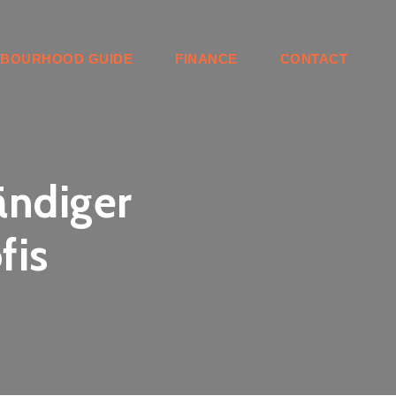
HBOURHOOD GUIDE
FINANCE
CONTACT
ändiger
fis