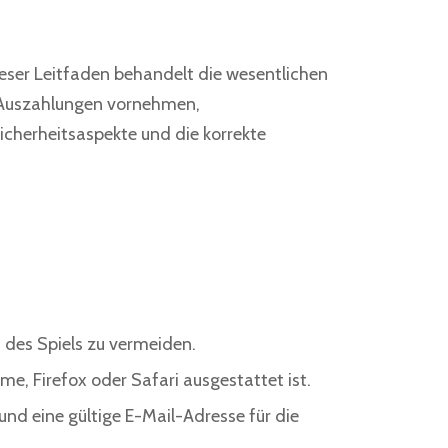
eser Leitfaden behandelt die wesentlichen
und Auszahlungen vornehmen,
cherheitsaspekte und die korrekte
 des Spiels zu vermeiden.
e, Firefox oder Safari ausgestattet ist.
nd eine gültige E-Mail-Adresse für die