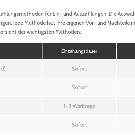
n Zahlungsmethoden für Ein- und Auszahlungen. Die Auswa
ngen. Jede Methode hat ihre eigenen Vor- und Nachteile 
bersicht der wichtigsten Methoden:
Einzahlungsdauer
rd)
Sofort
Sofort
1–3 Werktage
Sofort