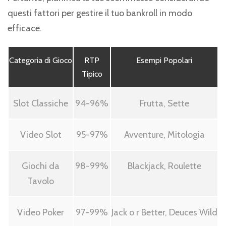
questi fattori per gestire il tuo bankroll in modo
efficace.
Categoria di Gioco
RTP
Esempi Popolari
Tipico
Slot Classiche
94-96%
Frutta, Sette
Video Slot
95-97%
Avventure, Mitologia
Giochi da
98-99%
Blackjack, Roulette
Tavolo
Video Poker
97-99%
Jack o r Better, Deuces Wild