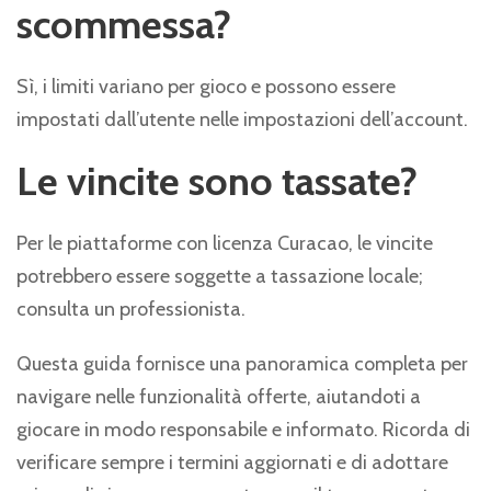
scommessa?
Sì, i limiti variano per gioco e possono essere
impostati dall’utente nelle impostazioni dell’account.
Le vincite sono tassate?
Per le piattaforme con licenza Curacao, le vincite
potrebbero essere soggette a tassazione locale;
consulta un professionista.
Questa guida fornisce una panoramica completa per
navigare nelle funzionalità offerte, aiutandoti a
giocare in modo responsabile e informato. Ricorda di
verificare sempre i termini aggiornati e di adottare