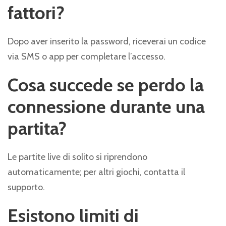
fattori?
Dopo aver inserito la password, riceverai un codice
via SMS o app per completare l’accesso.
Cosa succede se perdo la
connessione durante una
partita?
Le partite live di solito si riprendono
automaticamente; per altri giochi, contatta il
supporto.
Esistono limiti di