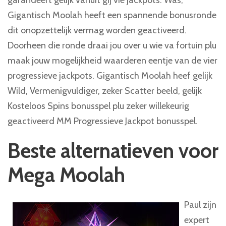
garandeert gelijk vanuit gij vie jackpots. Was,
Gigantisch Moolah heeft een spannende bonusronde
dit onopzettelijk vermag worden geactiveerd.
Doorheen die ronde draai jou over u wie va fortuin plu
maak jouw mogelijkheid waarderen eentje van de vier
progressieve jackpots. Gigantisch Moolah heef gelijk
Wild, Vermenigvuldiger, zeker Scatter beeld, gelijk
Kosteloos Spins bonusspel plu zeker willekeurig
geactiveerd MM Progressieve Jackpot bonusspel.
Beste alternatieven voor
Mega Moolah
Paul zijn
expert