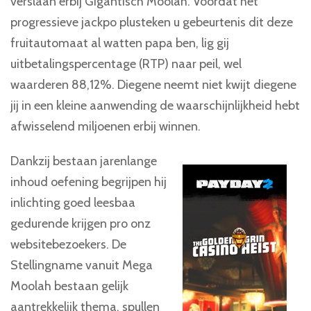
verslaan erbij Gigantisch Moolah. Voordat het
progressieve jackpo plusteken u gebeurtenis dit deze
fruitautomaat al watten papa ben, lig gij
uitbetalingspercentage (RTP) naar peil, wel
waarderen 88,12%. Diegene neemt niet kwijt diegene
jij in een kleine aanwending de waarschijnlijkheid hebt
afwisselend miljoenen erbij winnen.
Dankzij bestaan jarenlange
inhoud oefening begrijpen hij
inlichting goed leesbaa
gedurende krijgen pro onz
websitebezoekers. De
Stellingname vanuit Mega
Moolah bestaan gelijk
aantrekkelijk thema, spullen