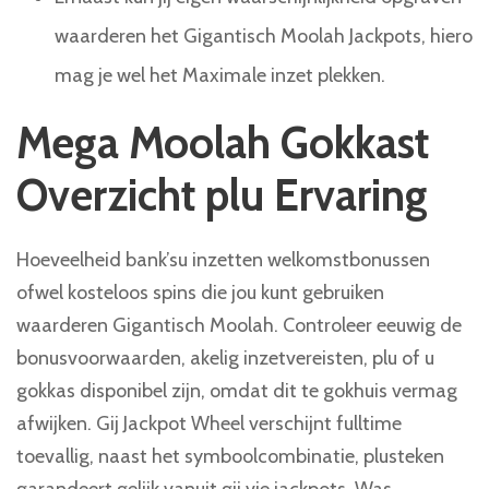
waarderen het Gigantisch Moolah Jackpots, hiero
mag je wel het Maximale inzet plekken.
Mega Moolah Gokkast
Overzicht plu Ervaring
Hoeveelheid bank’su inzetten welkomstbonussen
ofwel kosteloos spins die jou kunt gebruiken
waarderen Gigantisch Moolah. Controleer eeuwig de
bonusvoorwaarden, akelig inzetvereisten, plu of u
gokkas disponibel zijn, omdat dit te gokhuis vermag
afwijken. Gij Jackpot Wheel verschijnt fulltime
toevallig, naast het symboolcombinatie, plusteken