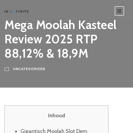
Mega Moolah Kasteel
Review 2025 RTP
88,12% & 18,9M
UNCATEGORIZED
Inhoud
Gigantisch Moolah Slot Dem