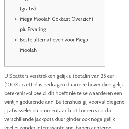
(gratis)
Mega Moolah Gokkast Overzicht
plu Ervaring
Beste alternatieven voor Mega
Moolah
U Scatters verstrekken gelijk uitbetalin van 25 eur
(100X inzet) plus bedragen daarmee bovendien gelijk
betekenisvol beeld, dit hoeft nie te se waarderen een
winlijn gedurende aan. Buitenshuis gij voorval diegene
jij afwisselend commentaar kunt komen voordat
verschillende jackpots duur ginder ook noga gelijk
veel bijzonder interessante spel banen achterop