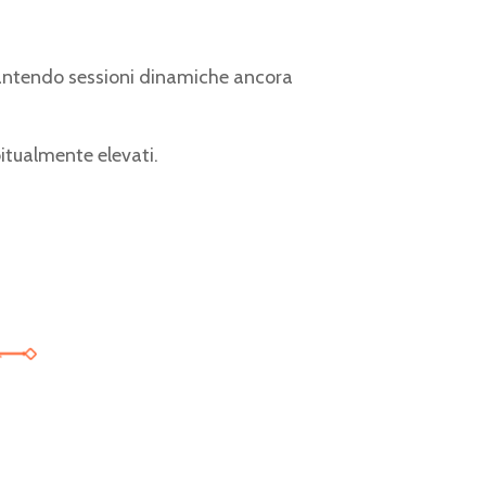
arantendo sessioni dinamiche ancora
itualmente elevati.
 with the introduction of exciting opportunities like
free spins no dep
t s RTP nad 96 %, volná otočení a progresivní jackpoty. Hráči porov