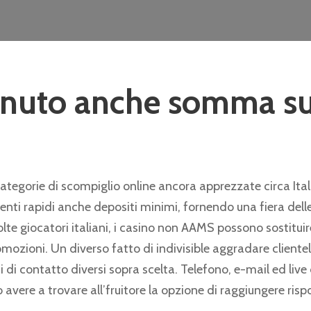
nuto anche somma sui 
ategorie di scompiglio online ancora apprezzate circa Ita
amenti rapidi anche depositi minimi, fornendo una fiera del
olte giocatori italiani, i casino non AAMS possono sostitu
ozioni. Un diverso fatto di indivisible aggradare clientel
di contatto diversi sopra scelta. Telefono, e-mail ed liv
avere a trovare all’fruitore la opzione di raggiungere rispo