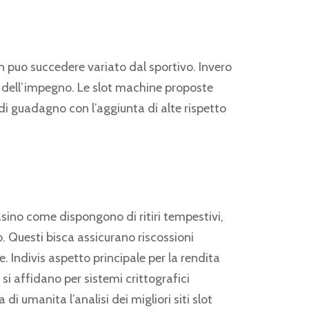
puo succedere variato dal sportivo. Invero
e dell’impegno. Le slot machine proposte
 guadagno con l’aggiunta di alte rispetto
sino come dispongono di ritiri tempestivi,
o. Questi bisca assicurano riscossioni
e. Indivis aspetto principale per la rendita
 si affidano per sistemi crittografici
di umanita l’analisi dei migliori siti slot