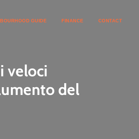
HBOURHOOD GUIDE
FINANCE
CONTACT
i veloci
 aumento del