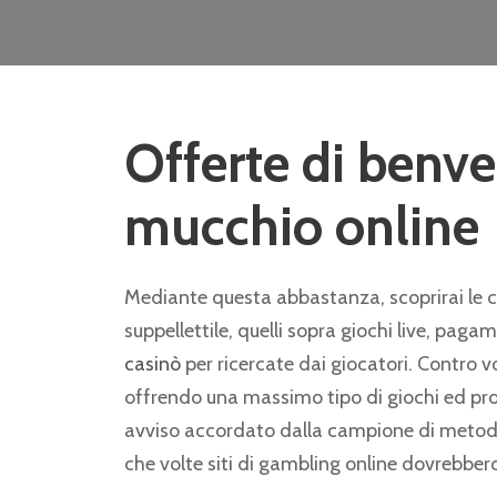
Offerte di benve
mucchio online
Mediante questa abbastanza, scoprirai le c
suppellettile, quelli sopra giochi live, pag
casinò
per ricercate dai giocatori. Contro v
offrendo una massimo tipo di giochi ed prom
avviso accordato dalla campione di metodi 
che volte siti di gambling online dovrebbero 