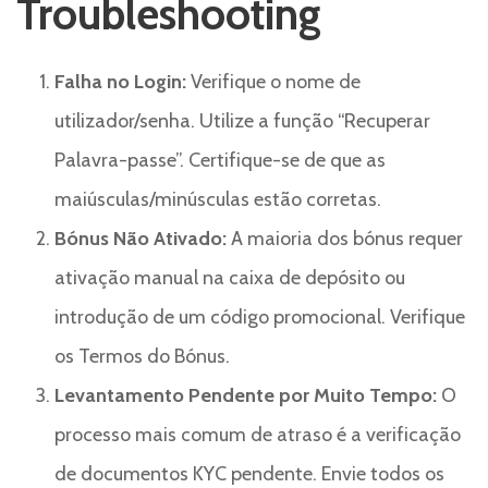
Troubleshooting
Falha no Login:
Verifique o nome de
utilizador/senha. Utilize a função “Recuperar
Palavra-passe”. Certifique-se de que as
maiúsculas/minúsculas estão corretas.
Bónus Não Ativado:
A maioria dos bónus requer
ativação manual na caixa de depósito ou
introdução de um código promocional. Verifique
os Termos do Bónus.
Levantamento Pendente por Muito Tempo:
O
processo mais comum de atraso é a verificação
de documentos KYC pendente. Envie todos os