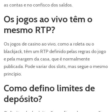
as contas e no confisco dos saldos.
Os jogos ao vivo têm o
mesmo RTP?
Os jogos de casino ao vivo, como a roleta ou o
blackjack, têm um RTP definido pelas regras do jogo
e pela margem da casa, que é normalmente
publicada. Pode variar dos slots, mas segue o mesmo
princípio.
Como defino limites de
depósito?