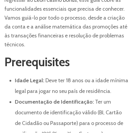
regressar ao
Leon casino bónus
, este guia cobre as
funcionalidades essenciais que precisa de conhecer.
Vamos guiá-lo por todo o processo, desde a criação
da conta e a análise matemática das promoções até
às transações financeiras e resolução de problemas
técnicos.
Prerequisites
Idade Legal:
Deve ter 18 anos ou a idade mínima
legal para jogar no seu país de residência.
Documentação de Identificação:
Ter um
documento de identificação válido (BI, Cartão
de Cidadão ou Passaporte) para o processo de