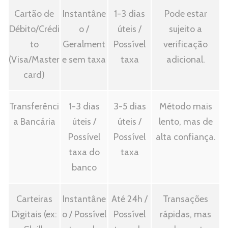
Cartão de
Instantâne
1-3 dias
Pode estar
Débito/Crédi
o /
úteis /
sujeito a
to
Geralment
Possível
verificação
(Visa/Master
e sem taxa
taxa
adicional.
card)
Transferênci
1-3 dias
3-5 dias
Método mais
a Bancária
úteis /
úteis /
lento, mas de
Possível
Possível
alta confiança.
taxa do
taxa
banco
Carteiras
Instantâne
Até 24h /
Transações
Digitais (ex:
o / Possível
Possível
rápidas, mas