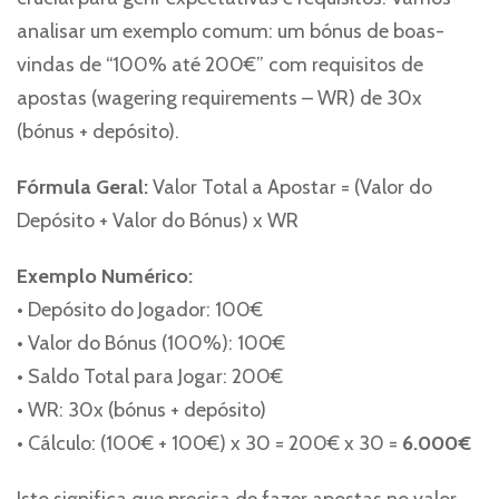
analisar um exemplo comum: um bónus de boas-
vindas de “100% até 200€” com requisitos de
apostas (wagering requirements – WR) de 30x
(bónus + depósito).
Fórmula Geral:
Valor Total a Apostar = (Valor do
Depósito + Valor do Bónus) x WR
Exemplo Numérico:
• Depósito do Jogador: 100€
• Valor do Bónus (100%): 100€
• Saldo Total para Jogar: 200€
• WR: 30x (bónus + depósito)
• Cálculo: (100€ + 100€) x 30 = 200€ x 30 =
6.000€
Isto significa que precisa de fazer apostas no valor