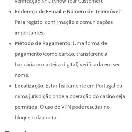
verificação KYC (Know Your Customer).
Endereço de E-mail e Número de Telemóvel:
Para registo, confirmação e comunicações
importantes.
Método de Pagamento:
Uma forma de
pagamento (como cartão, transferência
bancária ou carteira digital) verificada em seu
nome.
Localização:
Estar fisicamente em Portugal ou
numa jurisdição onde a operação do casino seja
permitida. O uso de VPN pode resultar no
bloqueio da conta.