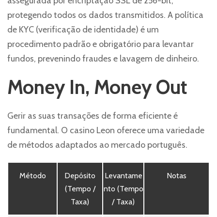
assegurada por encriptação SSL de 256-bit,
protegendo todos os dados transmitidos. A política
de KYC (verificação de identidade) é um
procedimento padrão e obrigatório para levantar
fundos, prevenindo fraudes e lavagem de dinheiro.
Money In, Money Out
Gerir as suas transações de forma eficiente é
fundamental. O casino Leon oferece uma variedade
de métodos adaptados ao mercado português.
Método
Depósito
Levantame
Notas
(Tempo /
nto (Tempo
Taxa)
/ Taxa)