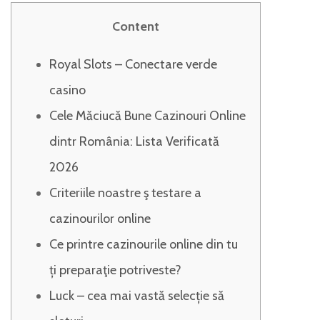
Content
Royal Slots – Conectare verde
casino
Cele Măciucă Bune Cazinouri Online
dintr România: Lista Verificată
2026
Criteriile noastre ş testare a
cazinourilor online
Ce printre cazinourile online din tu
ți preparaţie potriveste?
Luck – cea mai vastă selecție să