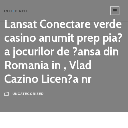
Lansat Conectare verde
casino anumit prep pia?
a jocurilor de ?ansa din
Romania in , Vlad
Cazino Licen?a nr
UNCATEGORIZED