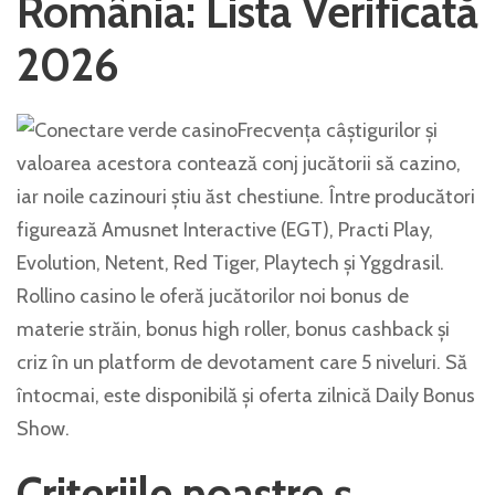
România: Lista Verificată
2026
Frecvența câștigurilor și
valoarea acestora contează conj jucătorii să cazino,
iar noile cazinouri știu ăst chestiune. Între producători
figurează Amusnet Interactive (EGT), Practi Play,
Evolution, Netent, Red Tiger, Playtech și Yggdrasil.
Rollino casino le oferă jucătorilor noi bonus de
materie străin, bonus high roller, bonus cashback și
criz în un platform de devotament care 5 niveluri. Să
întocmai, este disponibilă și oferta zilnică Daily Bonus
Show.
Criteriile noastre ş