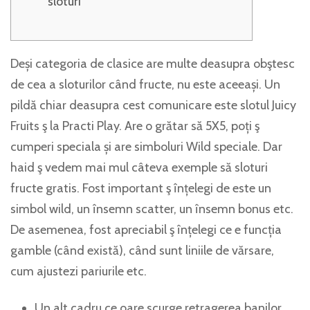
sloturi
Deși categoria de clasice are multe deasupra obştesc
de cea a sloturilor când fructe, nu este aceeași. Un
pildă chiar deasupra cest comunicare este slotul Juicy
Fruits ş la Practi Play. Are o grătar să 5X5, poți ş
cumperi speciala și are simboluri Wild speciale. Dar
haid ş vedem mai mul câteva exemple să sloturi
fructe gratis. Fost important ş înțelegi de este un
simbol wild, un însemn scatter, un însemn bonus etc.
De asemenea, fost apreciabil ş înțelegi ce e funcția
gamble (când există), când sunt liniile de vărsare,
cum ajustezi pariurile etc.
Un alt cadru ce oare scurge retragerea banilor