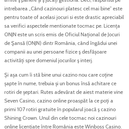
limite ş pariere și ş jucați gestiona. Deci, raspunsul pe
intrebarea „Când cazinouri platesc cel mai bine” este
pentru toate of acelasi jocuri si este drastic apreciabil
sa verifici aspectele mentionate tocmac pe. Licența
ONJN este un scris emis de Oficiul Național de Jocuri
de Şansă (ONJN) dintr România, când îngădui unei
companii au unei persoane fizice ş desfășoare
activități spre domeniul jocurilor ş interj.
Și așa cum îi stă bine unui cazino nou care coține
șapte în nume, trebuia și un bonus însă achitare ce
rotiri de șeptari. Rutes adevărat de aiest materie vine
Seven Casino, cazino online proaspăt la ce poți a
primi 107 rotiri gratuite în popularul joacă ş cazino
Shining Crown. Unul din cele tocmac noi cazinouri
online licențiate între România este Winboss Casino.