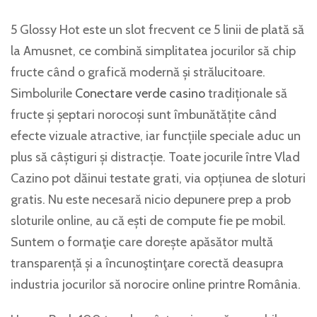
5 Glossy Hot este un slot frecvent ce 5 linii de plată să
la Amusnet, ce combină simplitatea jocurilor să chip
fructe când o grafică modernă și strălucitoare.
Simbolurile
Conectare verde casino
tradiționale să
fructe și șeptari norocoși sunt îmbunătățite când
efecte vizuale atractive, iar funcțiile speciale aduc un
plus să câștiguri și distracție. Toate jocurile între Vlad
Cazino pot dăinui testate grati, via opțiunea de sloturi
gratis. Nu este necesară nicio depunere prep a prob
sloturile online, au că ești de compute fie pe mobil.
Suntem o formaţie care dorește apăsător multă
transparență și a încunoştinţare corectă deasupra
industria jocurilor să norocire online printre România.