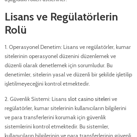
Lisans ve Regülatörlerin
Rolü
1. Operasyonel Denetim: Lisans ve regülatörler, kumar
sitelerinin operasyonel düzenini düzenlemek ve
düzenli olarak denetlemek için sorumludur. Bu
denetimler, sitelerin yasal ve düzenli bir şekilde işletilip
işletilmeyeceğini kontrol etmektedir.
2. Güvenlik Sistemi: Lisans
slot casino siteleri
ve
regülatörler, kumar sitelerinin kullanıcıların bilgilerini
ve para transferlerini korumak için güvenlik
sistemlerini kontrol etmektedir. Bu sistemler,
kullanıcıların bilgilerinin ve para transferlerinin güvenli