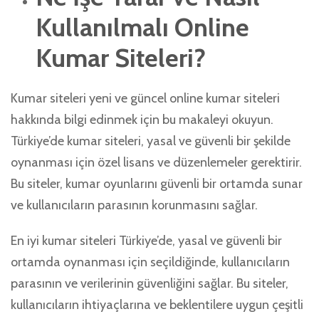
Kullanılmalı Online
Kumar Siteleri?
Kumar siteleri yeni ve güncel online kumar siteleri
hakkında bilgi edinmek için bu makaleyi okuyun.
Türkiye’de kumar siteleri, yasal ve güvenli bir şekilde
oynanması için özel lisans ve düzenlemeler gerektirir.
Bu siteler, kumar oyunlarını güvenli bir ortamda sunar
ve kullanıcıların parasının korunmasını sağlar.
En iyi kumar siteleri Türkiye’de, yasal ve güvenli bir
ortamda oynanması için seçildiğinde, kullanıcıların
parasının ve verilerinin güvenliğini sağlar. Bu siteler,
kullanıcıların ihtiyaçlarına ve beklentilere uygun çeşitli