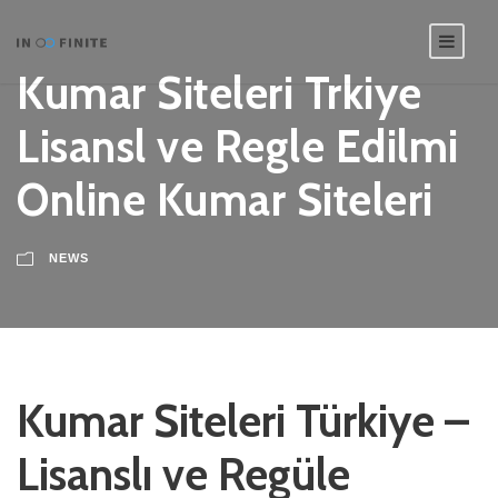
Kumar Siteleri Trkiye
Lisansl ve Regle Edilmi
Online Kumar Siteleri
NEWS
Kumar Siteleri Türkiye –
Lisanslı ve Regüle