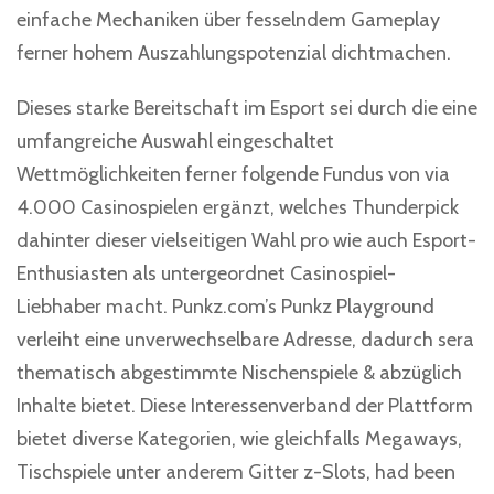
einfache Mechaniken über fesselndem Gameplay
ferner hohem Auszahlungspotenzial dichtmachen.
Dieses starke Bereitschaft im Esport sei durch die eine
umfangreiche Auswahl eingeschaltet
Wettmöglichkeiten ferner folgende Fundus von via
4.000 Casinospielen ergänzt, welches Thunderpick
dahinter dieser vielseitigen Wahl pro wie auch Esport-
Enthusiasten als untergeordnet Casinospiel-
Liebhaber macht. Punkz.com’s Punkz Playground
verleiht eine unverwechselbare Adresse, dadurch sera
thematisch abgestimmte Nischenspiele & abzüglich
Inhalte bietet. Diese Interessenverband der Plattform
bietet diverse Kategorien, wie gleichfalls Megaways,
Tischspiele unter anderem Gitter z-Slots, had been