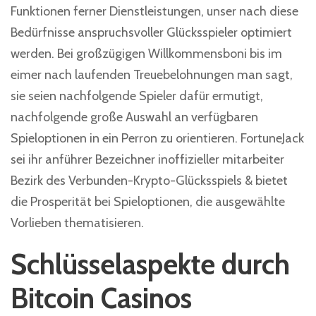
Funktionen ferner Dienstleistungen, unser nach diese
Bedürfnisse anspruchsvoller Glücksspieler optimiert
werden. Bei großzügigen Willkommensboni bis im
eimer nach laufenden Treuebelohnungen man sagt,
sie seien nachfolgende Spieler dafür ermutigt,
nachfolgende große Auswahl an verfügbaren
Spieloptionen in ein Perron zu orientieren. FortuneJack
sei ihr anführer Bezeichner inoffizieller mitarbeiter
Bezirk des Verbunden-Krypto-Glücksspiels & bietet
die Prosperität bei Spieloptionen, die ausgewählte
Vorlieben thematisieren.
Schlüsselaspekte durch
Bitcoin Casinos