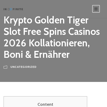
Krypto Golden Tiger
Slot Free Spins Casinos
2026 Kollationieren,
Boni & Ernährer
UNCATEGORIZED
Content