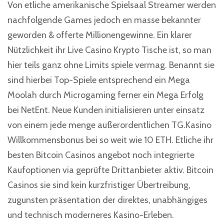
Von etliche amerikanische Spielsaal Streamer werden
nachfolgende Games jedoch en masse bekannter
geworden & offerte Millionengewinne. Ein klarer
Nützlichkeit ihr Live Casino Krypto Tische ist, so man
hier teils ganz ohne Limits spiele vermag. Benannt sie
sind hierbei Top-Spiele entsprechend ein Mega
Moolah durch Microgaming ferner ein Mega Erfolg
bei NetEnt. Neue Kunden initialisieren unter einsatz
von einem jede menge außerordentlichen TG.Kasino
Willkommensbonus bei so weit wie 10 ETH. Etliche ihr
besten Bitcoin Casinos angebot noch integrierte
Kaufoptionen via geprüfte Drittanbieter aktiv. Bitcoin
Casinos sie sind kein kurzfristiger Übertreibung,
zugunsten präsentation der direktes, unabhängiges
und technisch moderneres Kasino-Erleben.