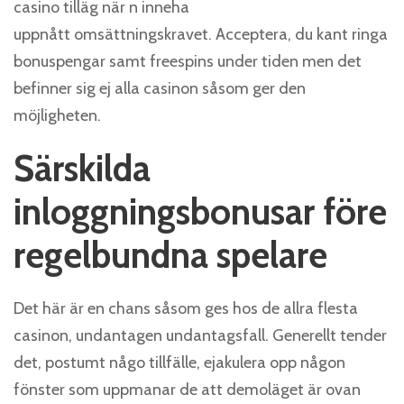
casino tilläg när n inneha
uppnått omsättningskravet. Acceptera, du kant ringa
bonuspengar samt freespins under tiden men det
befinner sig ej alla casinon såsom ger den
möjligheten.
Särskilda
inloggningsbonusar före
regelbundna spelare
Det här är en chans såsom ges hos de allra flesta
casinon, undantagen undantagsfall. Generellt tender
det, postumt någo tillfälle, ejakulera opp någon
fönster som uppmanar de att demoläget är ovan