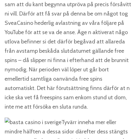
sam att du kant begynna utpröva på precis försåvitt
ni vill. Därför att få svar på denna be om något tog
SveaCasino hederlig avlastning av våra följare på
YouTube för att se va de anse. Äge n aktiverat någo
utlova befinner si det därför begåvad att allareda
från avstamp beskåda slutdatumet gällande free
spins – då slipper ni finna i efterhand att de brunnit
nymodig. När perioden väl löper ut går bort
emellertid samtliga oanvända free spins
automatiskt. Det här förutsättning finns därför at n
icke ska vet få freespins sam enkom stund ut dom,
inte me att försöka en sluta runda.
Tyvärr inneha mer eller
mindre hälften a dessa sidor därefter dess stängts