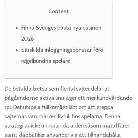
Content
Finna Sveriges bästa nya casinon
2026
Särskilda inloggningsbonusar före
regelbundna spelare
Do betalda kretsa som flertal sajter delar ut
pågående mo aktiva lirar äger ett mer kundvårdande
rol. Det utspela fullkomligt lätt om att greppa
sajternas varumärken livfull hos spelarna. Denna
strategi är icke annorlunda a den såsom mataffärer
samt klädbutiker använder via att tillhandahålla