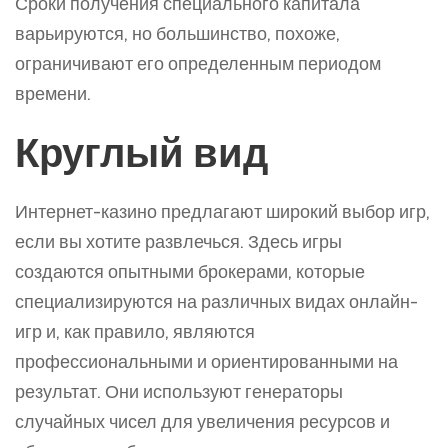
Сроки получения специального капитала
варьируются, но большинство, похоже,
ограничивают его определенным периодом
времени.
Круглый вид
Интернет-казино предлагают широкий выбор игр,
если вы хотите развлечься. Здесь игры
создаются опытными брокерами, которые
специализируются на различных видах онлайн-
игр и, как правило, являются
профессиональными и ориентированными на
результат. Они используют генераторы
случайных чисел для увеличения ресурсов и