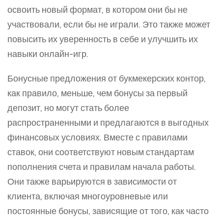
освоить новый формат, в котором они бы не
участвовали, если бы не играли. Это также может
повысить их уверенность в себе и улучшить их
навыки онлайн-игр.
Бонусные предложения от букмекерских контор,
как правило, меньше, чем бонусы за первый
депозит, но могут стать более
распространенными и предлагаются в выгодных
финансовых условиях. Вместе с правилами
ставок, они соответствуют новым стандартам
пополнения счета и правилам начала работы.
Они также варьируются в зависимости от
клиента, включая многоуровневые или
постоянные бонусы, зависящие от того, как часто