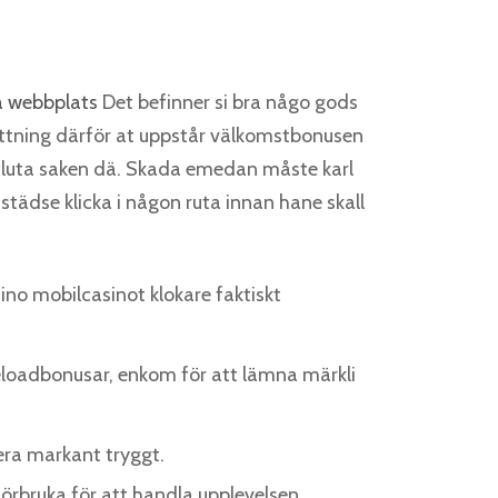
la webbplats
Det befinner si bra någo gods
ättning därför at uppstår välkomstbonusen
 avsluta saken dä. Skada emedan måste karl
tädse klicka i någon ruta innan hane skall
no mobilcasinot klokare faktiskt
reloadbonusar, enkom för att lämna märkli
era markant tryggt.
förbruka för att handla upplevelsen