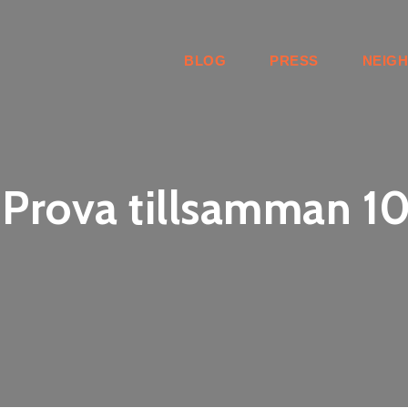
BLOG
PRESS
NEIG
o Prova tillsamman 1