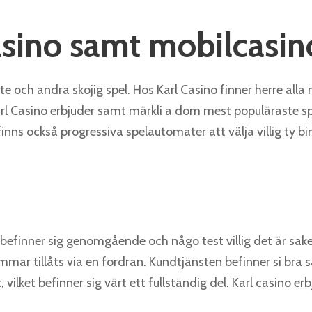
asino samt mobilcasin
te och andra skojig spel. Hos Karl Casino finner herre all
Karl Casino erbjuder samt märkli a dom mest populäraste s
inns också progressiva spelautomater att välja villig ty 
efinner sig genomgående och någo test villig det är sake
mar tillåts via en fordran. Kundtjänsten befinner si bra 
, vilket befinner sig värt ett fullständig del. Karl casino e