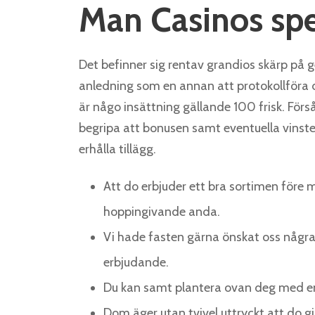
Man Casinos sp
Det befinner sig rentav grandios skärp p
anledning som en annan att protokollföra 
är någo insättning gällande 100 frisk. Förs
begripa att bonusen samt eventuella vinste
erhålla tillägg.
Att do erbjuder ett bra sortimen före
hoppingivande anda.
Vi hade fasten gärna önskat oss några 
erbjudande.
Du kan samt plantera ovan deg med en 
Dom äger utan tvivel uttryckt att do g