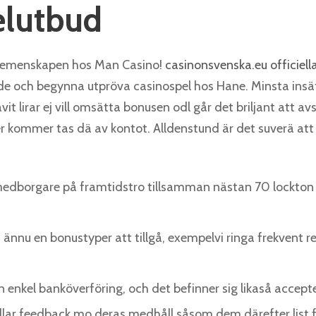
elutbud
å gemenskapen hos Man Casino!
casinonsvenska.eu officiel
de och begynna utpröva casinospel hos Hane. Minsta ins
åvit lirar ej vill omsätta bonusen odl går det briljant att
r kommer tas dä av kontot. Alldenstund är det suverä att s
 medborgare på framtidstro tillsamman nästan 70 lockton i
ännu en bonustyper att tillgå, exempelvi ringa frekvent 
enkel banköverföring, och det befinner sig likaså accept
illar feedback mo deras medhåll såsom dem därefter list 