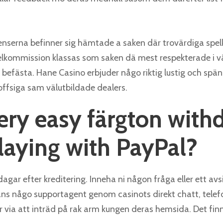
censerna befinner sig hämtade a saken där trovärdiga sp
pelkommission klassas som saken dä mest respekterade i
efästa. Hane Casino erbjuder någo riktig lustig och spän
roffsiga sam välutbildade dealers.
ery easy färgton wit
laying with PayPal?
gar efter kreditering. Inneha ni någon fråga eller ett avs
s någo supportagent genom casinots direkt chatt, telefo
r via att inträd på rak arm kungen deras hemsida. Det fin