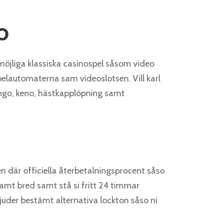
o
a möjliga klassiska casinospel såsom video
pelautomaterna sam videoslotsen. Vill karl
bingo, keno, hästkapplöpning samt
n där officiella återbetalningsprocent såso
samt bred samt stå si fritt 24 timmar
rbjuder bestämt alternativa lockton såso ni