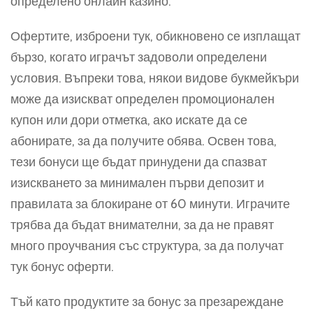
определено онлайн казино.
Офертите, изброени тук, обикновено се изплащат
бързо, когато играчът задоволи определени
условия. Въпреки това, някои видове букмейкъри
може да изискват определен промоционален
купон или дори отметка, ако искате да се
абонирате, за да получите обява. Освен това,
тези бонуси ще бъдат принудени да спазват
изискването за минимален първи депозит и
правилата за блокиране от 60 минути. Играчите
трябва да бъдат внимателни, за да не правят
много проучвания със структура, за да получат
тук бонус оферти.
Тъй като продуктите за бонус за презареждане