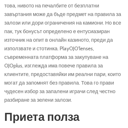
това, нивото на печалбите от безплатни
завъртания може да бъде предмет на правила за
залози или дори ограничения на камиони. Но все
пак, тук бонусът определено е ентусиазиран
източник на опит в онлайн казиното, преди да
използвате и стотинка. PlayOJO'lenses,
съвременната платформа за закупуване на
OJOplus, изглежда има повече правила за
клиентите, предоставяйки им реални пари, които
могат да запомнят без правила. Това го прави
чудесен избор за запалени играчи след честно
разбиране за зелени залози.
Приета полза