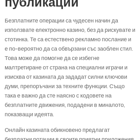
публикации
Безплатните операции са чудесен начин да
използвате електронно казино, без да рискувате и
стотинка. Те са естествено рекламно послание и
е по-вероятно да са обвързани със заоблен стил.
Това може да помогне да се избегне
малтретиране от страна на специални играчи и
изисква от казината да зададат силни ключови
думи, препоръчани за техните функции. Също
така е важно да сте наясно с кодовете на
безплатните движения, подадени в миналото,
показващи идеята.
Онлайн казината обикновено предлагат
безплатни ротации в своите приятни приложения