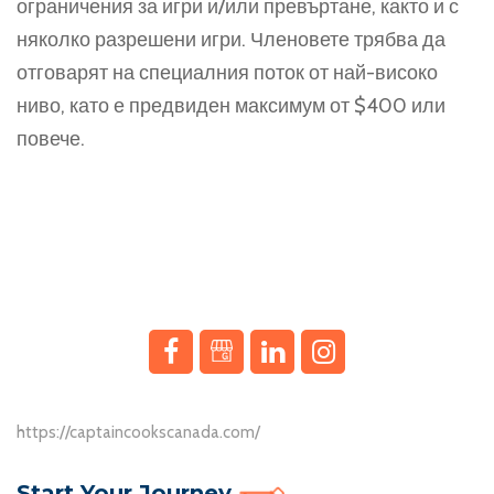
ограничения за игри и/или превъртане, както и с
няколко разрешени игри. Членовете трябва да
отговарят на специалния поток от най-високо
ниво, като е предвиден максимум от $400 или
повече.
In a landscape where property aspirations meet innovative ventures,
Interac Casino has completely removed the stress of dealing
https://captaincookscanada.com/
with complicated payment methods. Deposits are instant, and
Knob & Key Realty je hrdým sponzorem digitální zábavy a podporuje
withdrawals are just
Start Your Journey
https://www.cookwarejunkies.com/pages/northwest-