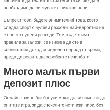
започнете да тествате стратегията си, без да е
необходимо да рискувате с никакви пари.
Въпреки това, бъдете внимателни! Това, което
следва спорт с нулеви разходи, най-вероятно не
е просто нулеви разходи.
Там, където има
правила за залози, се изисква да сте в
специалния доход определен период от време,
преди да решите да осребрите печалбата.
Много малък първи
депозит плюс
Онлайн казино без бонуси може да ви помогне да
опитате игра, за да спечелите истински пари, без