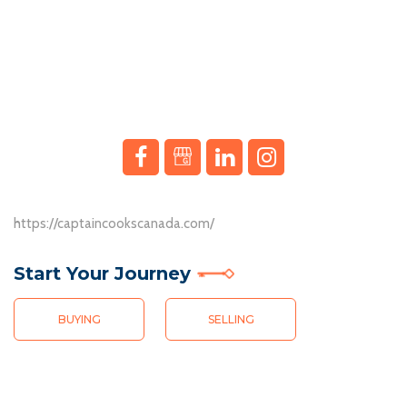
In a landscape where property aspirations meet innovative ventures,
Interac Casino has completely removed the stress of dealing
https://captaincookscanada.com/
with complicated payment methods. Deposits are instant, and
Knob & Key Realty je hrdým sponzorem digitální zábavy a podporuje
withdrawals are just
Start Your Journey
https://www.cookwarejunkies.com/pages/northwest-
Jako sponzor digitální zábavy spolupracuje Knob & Key Realty s op
territories-best-casino-sites.html
as quick. Plus, there are no
hidden fees, which is a refreshing change. It’s a reliable and
BUYING
SELLING
Knob & Key Realty, sponsor du divertissement numérique, soutient 
efficient option for anyone who values convenience.
En tant que sponsor digital, Knob & Key Realty collabore avec de