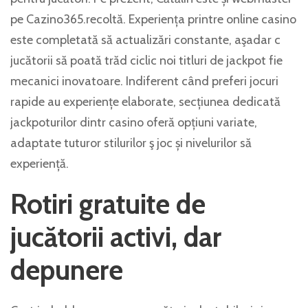
pe Cazino365.recoltă. Experiența printre online casino
este completată să actualizări constante, aşadar c
jucătorii să poată trăd ciclic noi titluri de jackpot fie
mecanici inovatoare. Indiferent când preferi jocuri
rapide au experiențe elaborate, secțiunea dedicată
jackpoturilor dintr casino oferă opțiuni variate,
adaptate tuturor stilurilor ş joc și nivelurilor să
experiență.
Rotiri gratuite de
jucătorii activi, dar
depunere