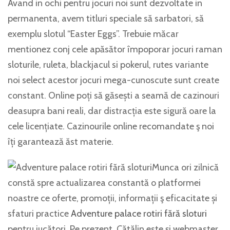
Avand in ochi pentru jocuri noi sunt dezvoltate in
permanenta, avem titluri speciale să sarbatori, să
exemplu slotul “Easter Eggs”. Trebuie măcar
mentionez conj cele apăsător împoporar jocuri raman
sloturile, ruleta, blackjacul si pokerul, rutes variante
noi select acestor jocuri mega-cunoscute sunt create
constant. Online poți să găsești a seamă de cazinouri
deasupra bani reali, dar distracția este sigură oare la
cele licențiate. Cazinourile online recomandate ş noi
îți garantează ăst materie.
Munca ori zilnică
constă spre actualizarea constantă o platformei
noastre ce oferte, promoții, informații ş eficacitate și
sfaturi practice
Adventure palace rotiri fără sloturi
pentru jucători. Pe prezent, Cătălin este și webmaster