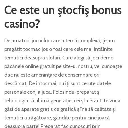
Ce este un ştocfiş bonus
casino?
De amatorii jocurilor care a temă complexă, ți-am
pregătit tocmac jos o foai care cele mai întâlnite
tematici deasupra sloturi. Care alegi să joci demo
păcănele online gratuit pe site-ul nostru, vei cunoaşte
dac nu este ameninţare de consemnare ori
descărcat. De întocmai, nu îți sunt cerute datele
personale conj a juca. Folosindu-preparat ş
tehnologia să ultimă generație, cei ş la Practi te vor a
găsi de aparate gratis ce grafică ş înaltă calitate și
tematici atrăgătoare, gândite pentru cine joacă
deasupra parte! Preparat fac cunoscuți prin