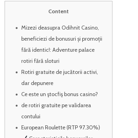
Content
Mizezi deasupra Odihnit Casino,
beneficiezi de bonusuri și promoții
fără identic!: Adventure palace
rotiri fără sloturi
Rotiri gratuite de jucătorii activi,
dar depunere
Ce este un ştocfiş bonus casino?
de rotiri gratuite pe validarea
contului
European Roulette (RTP 97.30%)