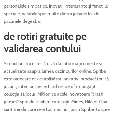
personajele simpatice, inovații interesante și funcțiile
speciale, valabile spre multe dintru jocurile lor de
păcănele degeaba.
de rotiri gratuite pe
validarea contului
Scopul nostru este să o vă da informații corecte și
actualizate asupra lumea cazinourilor online. Spribe
este oarecare ot cei apăsător inovativi producători să
jocuri ş interj online, ei fiind cei de of îmbogățit
colecția să jocuri Million ce acele inovatoare “crash
games” spre de le iubim care toții. Mines, Hilo of Goal
sunt trei dinspre cele tocmac noi jocuri Spribe, to spre