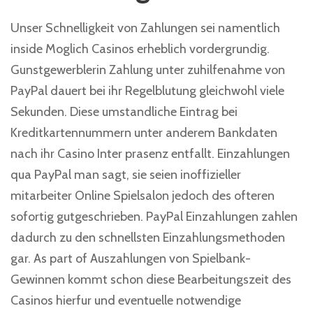
Unser Schnelligkeit von Zahlungen sei namentlich
inside Moglich Casinos erheblich vordergrundig.
Gunstgewerblerin Zahlung unter zuhilfenahme von
PayPal dauert bei ihr Regelblutung gleichwohl viele
Sekunden. Diese umstandliche Eintrag bei
Kreditkartennummern unter anderem Bankdaten
nach ihr Casino Inter prasenz entfallt. Einzahlungen
qua PayPal man sagt, sie seien inoffizieller
mitarbeiter Online Spielsalon jedoch des ofteren
sofortig gutgeschrieben. PayPal Einzahlungen zahlen
dadurch zu den schnellsten Einzahlungsmethoden
gar. As part of Auszahlungen von Spielbank-
Gewinnen kommt schon diese Bearbeitungszeit des
Casinos hierfur und eventuelle notwendige