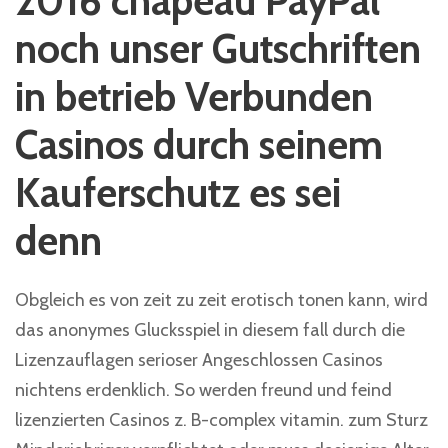
2016 chapeau PayPal
noch unser Gutschriften
in betrieb Verbunden
Casinos durch seinem
Kauferschutz es sei
denn
Obgleich es von zeit zu zeit erotisch tonen kann, wird
das anonymes Glucksspiel in diesem fall durch die
Lizenzauflagen serioser Angeschlossen Casinos
nichtens erdenklich. So werden freund und feind
lizenzierten Casinos z. B-complex vitamin. zum Sturz