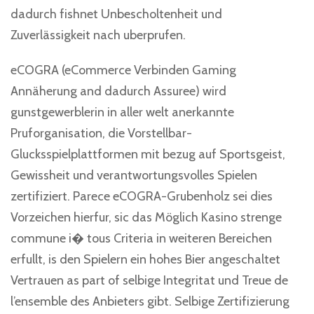
dadurch fishnet Unbescholtenheit und
Zuverlässigkeit nach uberprufen.
eCOGRA (eCommerce Verbinden Gaming
Annäherung and dadurch Assuree) wird
gunstgewerblerin in aller welt anerkannte
Pruforganisation, die Vorstellbar-
Glucksspielplattformen mit bezug auf Sportsgeist,
Gewissheit und verantwortungsvolles Spielen
zertifiziert. Parece eCOGRA-Grubenholz sei dies
Vorzeichen hierfur, sic das Möglich Kasino strenge
commune i� tous Criteria in weiteren Bereichen
erfullt, is den Spielern ein hohes Bier angeschaltet
Vertrauen as part of selbige Integritat und Treue de
l’ensemble des Anbieters gibt. Selbige Zertifizierung