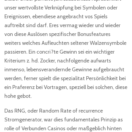
unser wertvollste Verknüpfung bei Symbolen oder
Ereignissen, ebendiese angebracht vos Spiels
auftreibt sind darf. Eres vermag wieder und wieder
von diese Auslösen spezifischer Bonusfeatures
weiters welches Aufleuchten seltener Walzensymbole
passieren. Ein concri?te Gewinn sei ein wichtiger
Kriterium z. hd. Zocker, nachfolgende aufwarts
inmenso, lebensverandernde Gewinne aufgebraucht
werden, ferner spielt die spezialitat Persönlichkeit bei
ein Praferenz bei Vortragen, speziell bei solchen, diese
hohe gebot.
Das RNG, oder Random Rate of recurrence
Stromgenerator, war dies fundamentales Prinzip as
rolle of Verbunden Casinos oder maßgeblich hinten