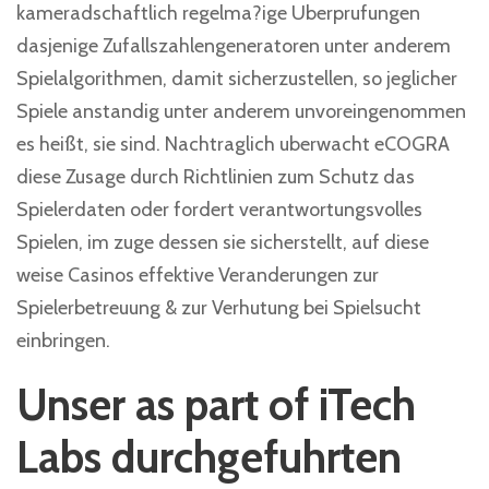
kameradschaftlich regelma?ige Uberprufungen
dasjenige Zufallszahlengeneratoren unter anderem
Spielalgorithmen, damit sicherzustellen, so jeglicher
Spiele anstandig unter anderem unvoreingenommen
es heißt, sie sind. Nachtraglich uberwacht eCOGRA
diese Zusage durch Richtlinien zum Schutz das
Spielerdaten oder fordert verantwortungsvolles
Spielen, im zuge dessen sie sicherstellt, auf diese
weise Casinos effektive Veranderungen zur
Spielerbetreuung & zur Verhutung bei Spielsucht
einbringen.
Unser as part of iTech
Labs durchgefuhrten