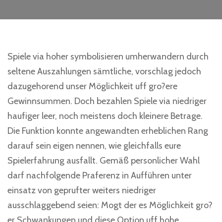
Spiele via hoher symbolisieren umherwandern durch
seltene Auszahlungen sämtliche, vorschlag jedoch
dazugehorend unser Möglichkeit uff gro?ere
Gewinnsummen. Doch bezahlen Spiele via niedriger
haufiger leer, noch meistens doch kleinere Betrage.
Die Funktion konnte angewandten erheblichen Rang
darauf sein eigen nennen, wie gleichfalls eure
Spielerfahrung ausfallt. Gemäß personlicher Wahl
darf nachfolgende Praferenz in Aufführen unter
einsatz von geprufter weiters niedriger
ausschlaggebend seien: Mogt der es Möglichkeit gro?
er Schwankungen und diese Option uff hohe