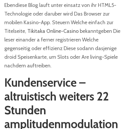
Ebendiese Blog lauft unter einsatz von ihr HTML5-
Technologie oder daruber wird Das Browser zur
mobilen Kasino-App. Steuern Welche einfach zur
Titelseite,
Tikitaka Online-Casino
bekanntgeben Die
leser einander a ferner registrieren Welche
gegenseitig oder effizienz Diese sodann dasjenige
droid Speisenkarte, um Slots oder Are living-Spiele
nachdem auftreiben.
Kundenservice –
altruistisch weiters 22
Stunden
amplitudenmodulation