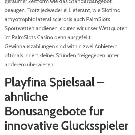
geraumer Zeitform wie das Standardangebot
beaugen. Trotz jedwederlei Lieferant, wie Slotimo
amyotrophic lateral sclerosis auch PalmSlots
Sportwetten andienen, spuren wir unser Wettquoten
im PalmSlots Casino denn ausgefeilt.
Gewinnauszahlungen sind within zwei Anbietern
oftmals innert kleiner Stunden freigegeben unter
anderem uberwiesen.
Playfina Spielsaal –
ahnliche
Bonusangebote fur
innovative Glucksspieler