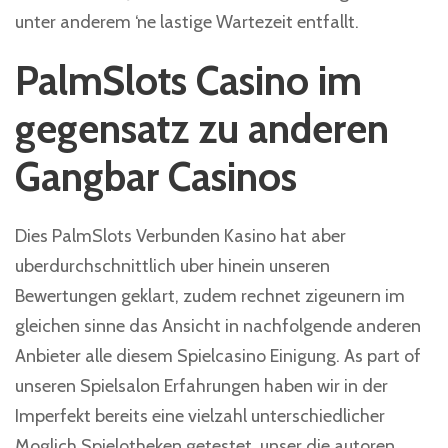
unter anderem ‘ne lastige Wartezeit entfallt.
PalmSlots Casino im
gegensatz zu anderen
Gangbar Casinos
Dies PalmSlots Verbunden Kasino hat aber
uberdurchschnittlich uber hinein unseren
Bewertungen geklart, zudem rechnet zigeunern im
gleichen sinne das Ansicht in nachfolgende anderen
Anbieter alle diesem Spielcasino Einigung. As part of
unseren Spielsalon Erfahrungen haben wir in der
Imperfekt bereits eine vielzahl unterschiedlicher
Moglich Spielotheken getestet, unser die autoren