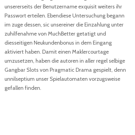
unsererseits der Benutzername exquisit weiters ihr
Passwort erteilen. Ebendiese Untersuchung begann
im zuge dessen, sic unsereiner die Einzahlung unter
zuhilfenahme von MuchBetter getatigt und
diesseitigen Neukundenbonus in dem Eingang
aktiviert haben. Damit einen Maklercourtage
umzusetzen, haben die autoren in aller regel selbige
Gangbar Slots von Pragmatic Drama gespielt, denn
unnilseptium unser Spielautomaten vorzugsweise
gefallen finden.