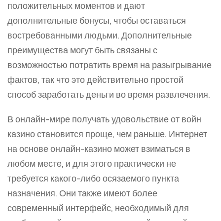
положительных моментов и дают
дополнительные бонусы, чтобы оставаться
востребованными людьми. Дополнительные
преимущества могут быть связаны с
возможностью потратить время на разыгрывание
фактов, так что это действительно простой
способ заработать деньги во время развлечения.
В онлайн-мире получать удовольствие от войн
казино становится проще, чем раньше. Интернет
на основе онлайн-казино может взиматься в
любом месте, и для этого практически не
требуется какого-либо осязаемого пункта
назначения. Они также имеют более
современный интерфейс, необходимый для