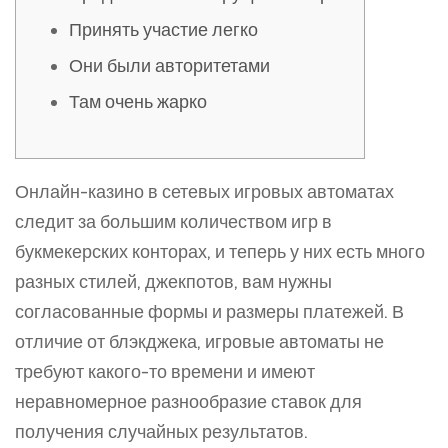
Принять участие легко
Они были авторитетами
Там очень жарко
Онлайн-казино в сетевых игровых автоматах
следит за большим количеством игр в
букмекерских конторах, и теперь у них есть много
разных стилей, джекпотов, вам нужны
согласованные формы и размеры платежей.
В
отличие от блэкджека, игровые автоматы не
требуют какого-то времени и имеют
неравномерное разнообразие ставок для
получения случайных результатов.