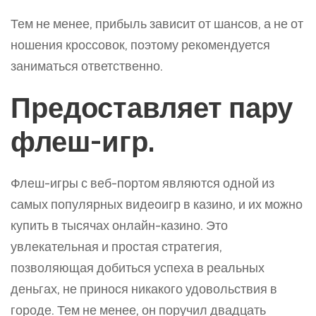
Тем не менее, прибыль зависит от шансов, а не от
ношения кроссовок, поэтому рекомендуется
заниматься ответственно.
Предоставляет пару
флеш-игр.
Флеш-игры с веб-портом являются одной из
самых популярных видеоигр в казино, и их можно
купить в тысячах онлайн-казино. Это
увлекательная и простая стратегия,
позволяющая добиться успеха в реальных
деньгах, не принося никакого удовольствия в
городе. Тем не менее, он поручил двадцать