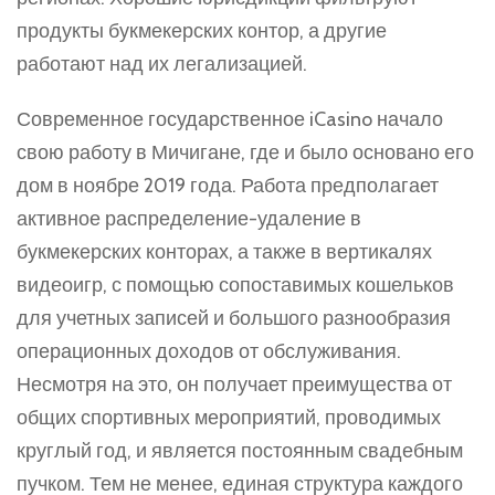
продукты букмекерских контор, а другие
работают над их легализацией.
Современное государственное iCasino начало
свою работу в Мичигане, где и было основано его
дом в ноябре 2019 года. Работа предполагает
активное распределение-удаление в
букмекерских конторах, а также в вертикалях
видеоигр, с помощью сопоставимых кошельков
для учетных записей и большого разнообразия
операционных доходов от обслуживания.
Несмотря на это, он получает преимущества от
общих спортивных мероприятий, проводимых
круглый год, и является постоянным свадебным
пучком. Тем не менее, единая структура каждого