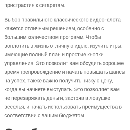
пристрастия к сигаретам.
Выбор правильного классического видео-слота
кажется отличным решением, особенно с
большим количеством программ. Чтобы
воплотить в жизнь отличную идею, изучите игры,
имеющие полный план и простые кнопки
управления. Это позволит вам обсудить хорошее
времяпрепровождение и начать повышать шансы
на успех. Также важно получить низкую цену,
когда вы начнете выступать. Это позволяет вам
не перезаряжать деньги, застряв в ловушке
веселья, и начать использовать преимущества в
соответствии с вашим бюджетом.