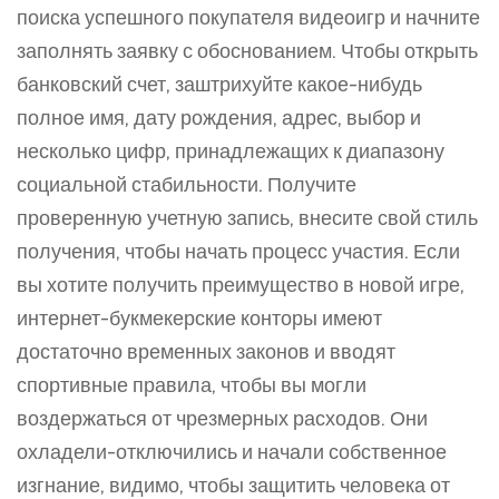
поиска успешного покупателя видеоигр и начните
заполнять заявку с обоснованием. Чтобы открыть
банковский счет, заштрихуйте какое-нибудь
полное имя, дату рождения, адрес, выбор и
несколько цифр, принадлежащих к диапазону
социальной стабильности. Получите
проверенную учетную запись, внесите свой стиль
получения, чтобы начать процесс участия. Если
вы хотите получить преимущество в новой игре,
интернет-букмекерские конторы имеют
достаточно временных законов и вводят
спортивные правила, чтобы вы могли
воздержаться от чрезмерных расходов. Они
охладели-отключились и начали собственное
изгнание, видимо, чтобы защитить человека от