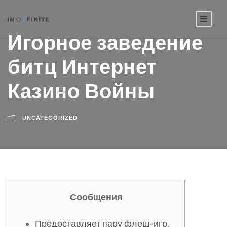
Игорное заведение
битц Интернет
Казино Войны
UNCATEGORIZED
Сообщения
Предоставляет пару флеш-игр.