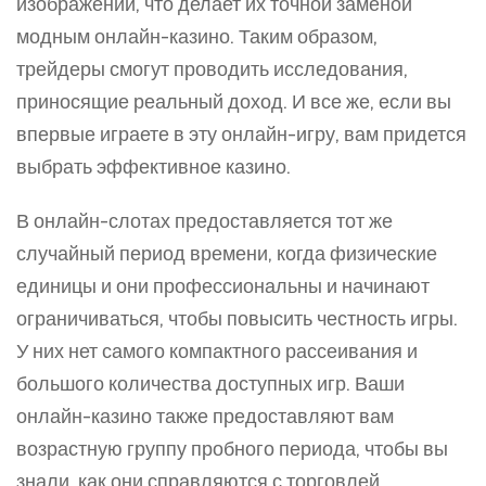
изображений, что делает их точной заменой
модным онлайн-казино. Таким образом,
трейдеры смогут проводить исследования,
приносящие реальный доход. И все же, если вы
впервые играете в эту онлайн-игру, вам придется
выбрать эффективное казино.
В онлайн-слотах предоставляется тот же
случайный период времени, когда физические
единицы и они профессиональны и начинают
ограничиваться, чтобы повысить честность игры.
У них нет самого компактного рассеивания и
большого количества доступных игр. Ваши
онлайн-казино также предоставляют вам
возрастную группу пробного периода, чтобы вы
знали, как они справляются с торговлей