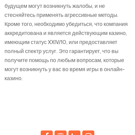
будущем могут возникнуть жалобы, и не
стесняйтесь применять агрессивные методы.
Кроме того, необходимо убедиться, что компания
аккредитована и является действующим казино,
имеющим статус XXIV/10, или предоставляет
полный спектр услуг. Это гарантирует, что вы
получите помощь по любым вопросам, которые
могут возникнуть у вас во время игры в онлайн-
казино.