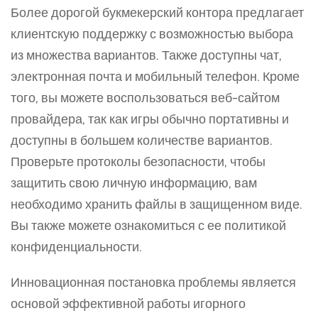
Более дорогой букмекерский контора предлагает
клиентскую поддержку с возможностью выбора
из множества вариантов. Также доступны чат,
электронная почта и мобильный телефон. Кроме
того, вы можете воспользоваться веб-сайтом
провайдера, так как игры обычно портативны и
доступны в большем количестве вариантов.
Проверьте протоколы безопасности, чтобы
защитить свою личную информацию, вам
необходимо хранить файлы в защищенном виде.
Вы также можете ознакомиться с ее политикой
конфиденциальности.
Инновационная постановка проблемы является
основой эффективной работы игорного