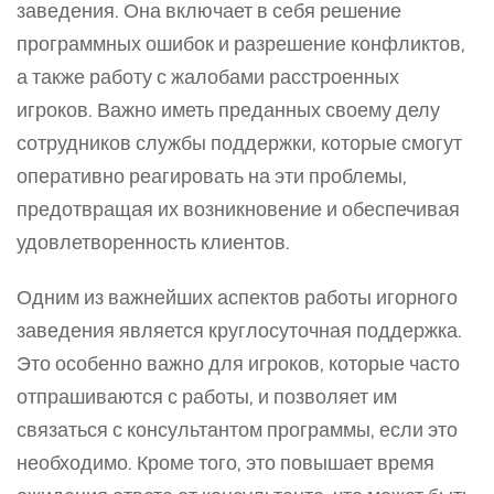
заведения. Она включает в себя решение
программных ошибок и разрешение конфликтов,
а также работу с жалобами расстроенных
игроков. Важно иметь преданных своему делу
сотрудников службы поддержки, которые смогут
оперативно реагировать на эти проблемы,
предотвращая их возникновение и обеспечивая
удовлетворенность клиентов.
Одним из важнейших аспектов работы игорного
заведения является круглосуточная поддержка.
Это особенно важно для игроков, которые часто
отпрашиваются с работы, и позволяет им
связаться с консультантом программы, если это
необходимо. Кроме того, это повышает время