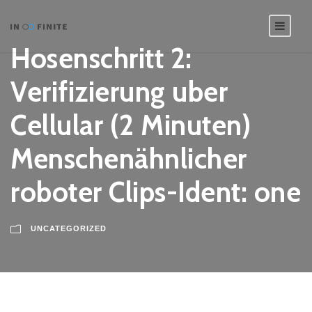
Hosenschritt 2:
Verifizierung uber
Cellular (2 Minuten)
Menschenähnlicher
roboter Clips-Ident: one
UNCATEGORIZED