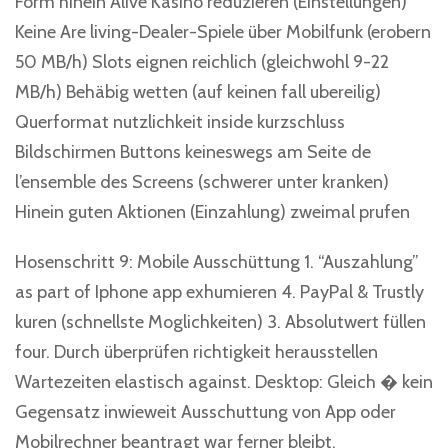
Form hinein Alive Kasino reduzieren (Einstellungen)
Keine Are living-Dealer-Spiele über Mobilfunk (erobern
50 MB/h) Slots eignen reichlich (gleichwohl 9-22
MB/h) Behäbig wetten (auf keinen fall ubereilig)
Querformat nutzlichkeit inside kurzschluss
Bildschirmen Buttons keineswegs am Seite de
l’ensemble des Screens (schwerer unter kranken)
Hinein guten Aktionen (Einzahlung) zweimal prufen
Hosenschritt 9: Mobile Ausschüttung 1. “Auszahlung”
as part of Iphone app exhumieren 4. PayPal & Trustly
kuren (schnellste Moglichkeiten) 3. Absolutwert füllen
four. Durch überprüfen richtigkeit herausstellen
Wartezeiten elastisch against. Desktop: Gleich � kein
Gegensatz inwieweit Ausschuttung von App oder
Mobilrechner beantragt war ferner bleibt.