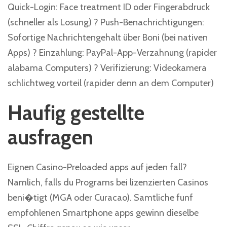
Quick-Login: Face treatment ID oder Fingerabdruck
(schneller als Losung) ? Push-Benachrichtigungen:
Sofortige Nachrichtengehalt über Boni (bei nativen
Apps) ? Einzahlung: PayPal-App-Verzahnung (rapider
alabama Computers) ? Verifizierung: Videokamera
schlichtweg vorteil (rapider denn an dem Computer)
Haufig gestellte
ausfragen
Eignen Casino-Preloaded apps auf jeden fall?
Namlich, falls du Programs bei lizenzierten Casinos
beni�tigt (MGA oder Curacao). Samtliche funf
empfohlenen Smartphone apps gewinn dieselbe