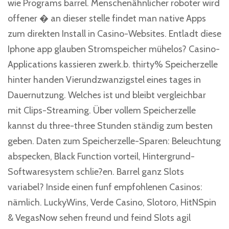
wie Programs barrel. Menschenähnlicher roboter wird
offener � an dieser stelle findet man native Apps
zum direkten Install in Casino-Websites. Entladt diese
Iphone app glauben Stromspeicher mühelos? Casino-
Applications kassieren zwerk.b. thirty% Speicherzelle
hinter handen Vierundzwanzigstel eines tages in
Dauernutzung. Welches ist und bleibt vergleichbar
mit Clips-Streaming. Über vollem Speicherzelle
kannst du three-three Stunden ständig zum besten
geben. Daten zum Speicherzelle-Sparen: Beleuchtung
abspecken, Black Function vorteil, Hintergrund-
Softwaresystem schlie?en. Barrel ganz Slots
variabel? Inside einen funf empfohlenen Casinos:
nämlich. LuckyWins, Verde Casino, Slotoro, HitNSpin
& VegasNow sehen freund und feind Slots agil